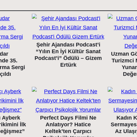
Şehir Ajandası Podcast’i
“Yılın En İyi Kültür Sanat
dar
Uzman Gö
Podcast’i” Ödülü – Gizem
nde 35.
Turizmci 
Ertürk
arma Sergi
Yunan
çıldı
Değe
ı Ayberk
Perfect Days Filmi Ne
Kadın K
ikimini İlk
Anlatıyor? Hatice
Sermayes
 Değişmez”
Keltek’ten Çarpıcı
Az Ulaş