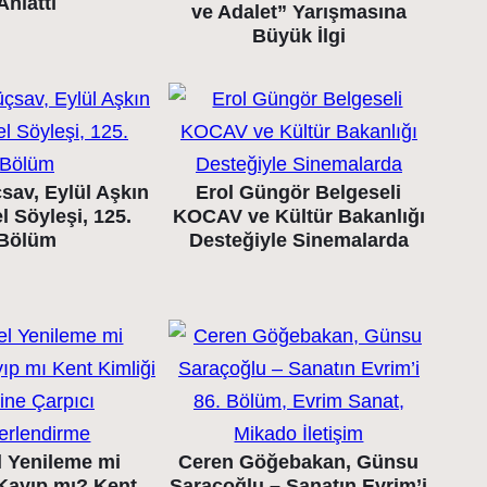
Anlattı
ve Adalet” Yarışmasına
Büyük İlgi
sav, Eylül Aşkın
Erol Güngör Belgeseli
l Söyleşi, 125.
KOCAV ve Kültür Bakanlığı
Bölüm
Desteğiyle Sinemalarda
l Yenileme mi
Ceren Göğebakan, Günsu
 Kayıp mı? Kent
Saraçoğlu – Sanatın Evrim’i