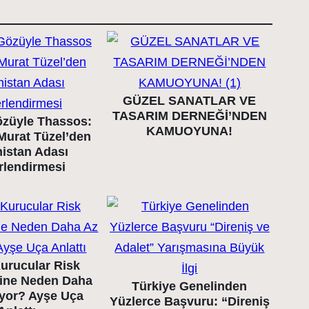
GÜZEL SANATLAR VE
TASARIM DERNEĞİ’NDEN
züyle Thassos:
KAMUOYUNA!
Murat Tüzel’den
istan Adası
rlendirmesi
urucular Risk
ine Neden Daha
Türkiye Genelinden
ıyor? Ayşe Uça
Yüzlerce Başvuru: “Direniş