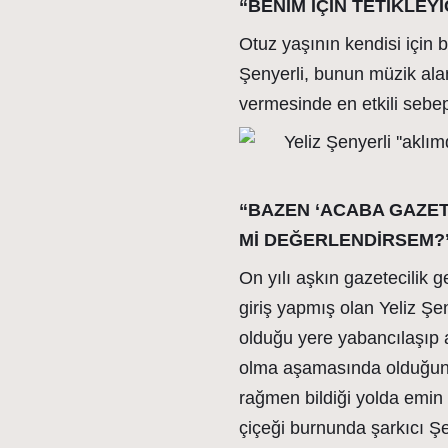
“BENİM İÇİN TETİKLEY
Otuz yaşının kendisi için 
Şenyerli, bunun müzik ala
vermesinde en etkili sebe
“BAZEN ‘ACABA GAZET
Mİ DEĞERLENDİRSEM?’
On yılı aşkın gazetecilik
giriş yapmış olan Yeliz Şe
olduğu yere yabancılaşıp a
olma aşamasında olduğunu 
rağmen bildiği yolda emin 
çiçeği burnunda şarkıcı Şe