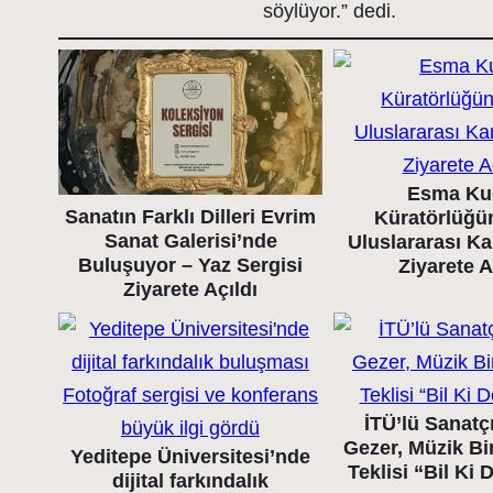
söylüyor.” dedi.
Esma Ku
Sanatın Farklı Dilleri Evrim
Küratörlüğü
Sanat Galerisi’nde
Uluslararası K
Buluşuyor – Yaz Sergisi
Ziyarete A
Ziyarete Açıldı
İTÜ’lü Sanatç
Gezer, Müzik Bir
Yeditepe Üniversitesi’nde
Teklisi “Bil Ki
dijital farkındalık