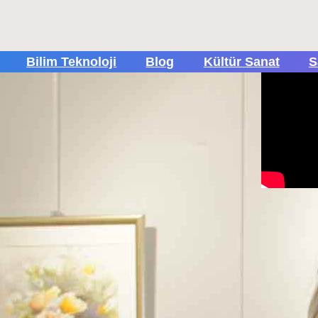
Bilim Teknoloji
Blog
Kültür Sanat
S
Popül
Tüm Rek
içi