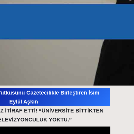
Tutkusunu Gazetecilikle Birleştiren İsim –
Eylül Aşkın
Z İTİRAF ETTİ! “ÜNİVERSİTE BİTTİKTEN
ELEVİZYONCULUK YOKTU.”