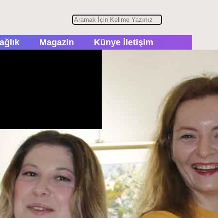
A
r
ağlık
Magazin
Künye İletişim
a
er İçerikler
lam, Tanıtım ve İşbirlikleri
n
bulten@turhapo.com