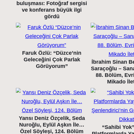
buluşması: Fotoğraf sergisi
ve konferans büyük ilgi
gördü
Faruk Özlü: “Düzce’nin
Geleceğini Çok Parlak
İbrahim Sinan B
Görüyorum”
Saraçoğlu – Sana
88. Bölüm, Evr
Mikado İle
Yansı Deniz Özçelik, Seda
Nuroğlu, Eylül Aşkın İle…
“Sahibi Yok” 
Özel Söyleşi, 124. Bölüm
Platformlarda Y