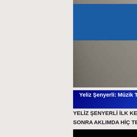
Yeliz Şenyerli: Müzik 
YELİZ ŞENYERLİ İLK KE
SONRA AKLIMDA HİÇ T