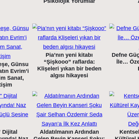
Psikolojik Yorumlar
Pia’nın yeni kitabı
Defne Güç
“Şişkooo” raflarda:
İle… Öze
eşe, Günsu
Klişeleri yıkan bir beden
tın Evrim’i
algısı hikayesi
im Sanat,
tişim
Dijital
Aldatılmanın Ardından
Kentse
ayında! Naz
Gelen Beyin Kanseri Şoku:
Kültürel