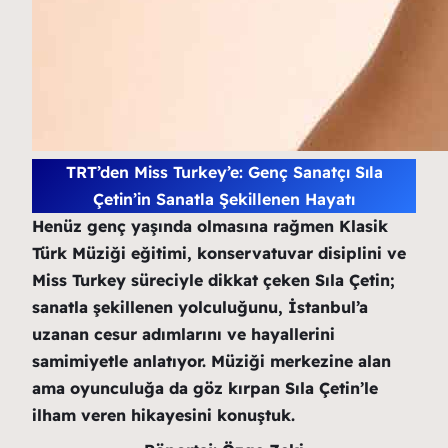
TRT’den Miss Turkey’e: Genç Sanatçı Sıla
Çetin’in Sanatla Şekillenen Hayatı
Henüz genç yaşında olmasına rağmen Klasik
Türk Müziği eğitimi, konservatuvar disiplini ve
Miss Turkey süreciyle dikkat çeken Sıla Çetin;
sanatla şekillenen yolculuğunu, İstanbul’a
uzanan cesur adımlarını ve hayallerini
samimiyetle anlatıyor. Müziği merkezine alan
ama oyunculuğa da göz kırpan Sıla Çetin’le
ilham veren hikayesini konuştuk.