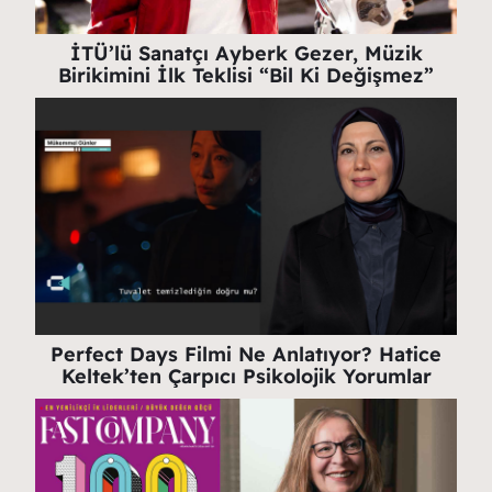
İTÜ’lü Sanatçı Ayberk Gezer, Müzik
Birikimini İlk Teklisi “Bil Ki Değişmez”
Perfect Days Filmi Ne Anlatıyor? Hatice
Keltek’ten Çarpıcı Psikolojik Yorumlar