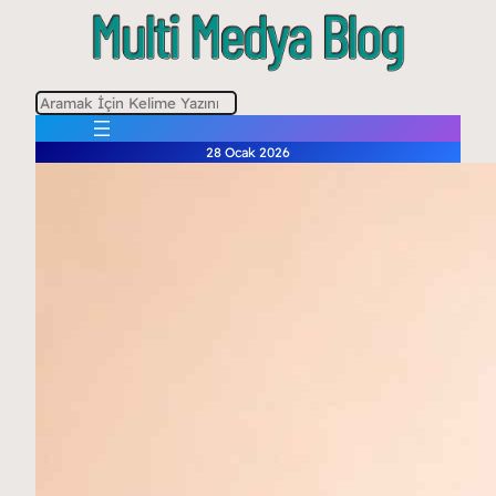
A
r
28 Ocak 2026
a