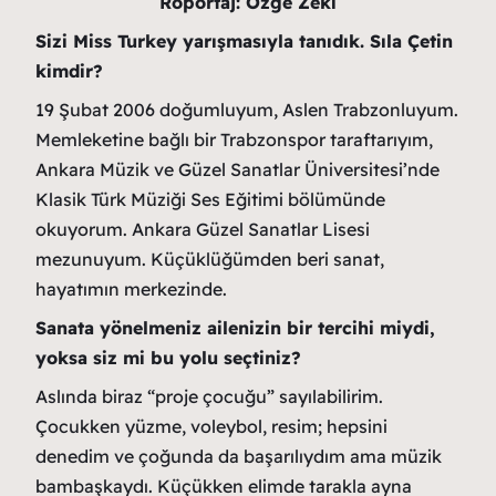
Röportaj: Özge Zeki
Sizi Miss Turkey yarışmasıyla tanıdık. Sıla Çetin
kimdir?
19 Şubat 2006 doğumluyum, Aslen Trabzonluyum.
Memleketine bağlı bir Trabzonspor taraftarıyım,
Ankara Müzik ve Güzel Sanatlar Üniversitesi’nde
Klasik Türk Müziği Ses Eğitimi bölümünde
okuyorum. Ankara Güzel Sanatlar Lisesi
mezunuyum. Küçüklüğümden beri sanat,
hayatımın merkezinde.
Sanata yönelmeniz ailenizin bir tercihi miydi,
yoksa siz mi bu yolu seçtiniz?
Aslında biraz “proje çocuğu” sayılabilirim.
Çocukken yüzme, voleybol, resim; hepsini
denedim ve çoğunda da başarılıydım ama müzik
bambaşkaydı. Küçükken elimde tarakla ayna