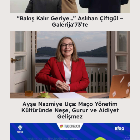
“Bakış Kalır Geriye…” Aslıhan Çiftgül –
Galerija‘73’te
Ayşe Nazmiye Uça: Maço Yönetim
Kültüründe Neşe, Gurur ve Aidiyet
Gelişmez