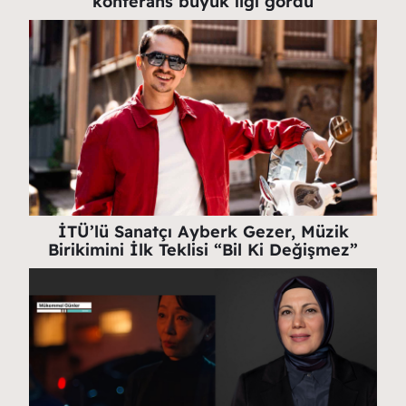
konferans büyük ilgi gördü
İTÜ’lü Sanatçı Ayberk Gezer, Müzik
Birikimini İlk Teklisi “Bil Ki Değişmez”