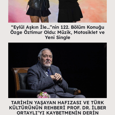
“Eylül Aşkın İle…”nin 122. Bölüm Konuğu
Özge Öztimur Oldu: Müzik, Motosiklet ve
Yeni Single
TARİHİN YAŞAYAN HAFIZASI VE TÜRK
KÜLTÜRÜNÜN REHBERİ PROF. DR. İLBER
ORTAYLI’YI KAYBETMENİN DERİN