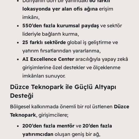
Dünyanın dört bir yanındaki
60 farklı
lokasyonda yer alan ofis ağına
erişim
imkânı,
550’den fazla kurumsal paydaş
ve sektör
lideriyle bağlantı kurma,
25 farklı sektörde
global iş geliştirme ve
yatırım fırsatlarından yararlanma,
AI Excellence Center
aracılığıyla yapay zekâ
girişimlerine özel destekler ve ölçeklenme
imkânları sunuyor.
Düzce Teknopark ile Güçlü Altyapı
Desteği
Bölgesel kalkınmada önemli bir rol üstlenen
Düzce
Teknopark
, girişimcilere;
200’den fazla mentör
ve
20’den fazla
yatırımcıdan
oluşan geniş bir ağ,