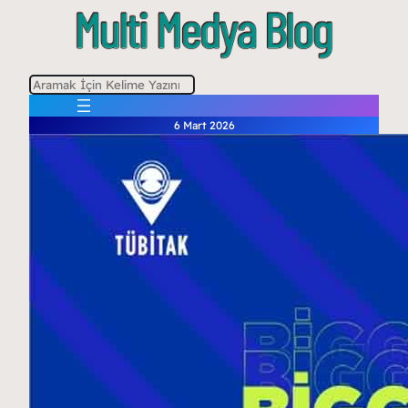
A
r
6 Mart 2026
a