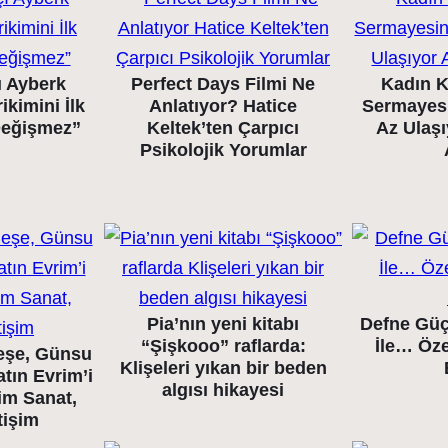
ı Ayberk
Perfect Days Filmi Ne
Kadın K
ikimini İlk
Anlatıyor? Hatice
Sermayes
 Değişmez”
Keltek’ten Çarpıcı
Az Ulaş
Psikolojik Yorumlar
Pia’nın yeni kitabı
Defne Güç
“Şişkooo” raflarda:
İle… Öze
eşe, Günsu
Klişeleri yıkan bir beden
tın Evrim’i
algısı hikayesi
im Sanat,
tişim