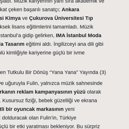
ladı. Müzik kariyerinin yanı sıra akademik ve
kat çeken başarılı sanatçı;
Ankara
esi Kimya
ve
Çukurova Üniversitesi Tıp
sek lisans eğitimlerini tamamladı. Müzik
stanbul’a gidip gelirken,
IMA İstanbul Moda
a Tasarım
eğitimi aldı. İngilizceyi ana dili gibi
ü kimliğiyle kariyerine güçlü bir ivme
 ve uğuruyla Fulin, yalnızca müzik sahnesinde
markanın reklam kampanyasının yüzü
olarak
 Kusursuz fiziği, bebek güzelliği ve ekrana
tli bir oyuncak markasının
yeni
olduracak olan Fulin’in, Türkiye
çlü bir etki yaratması bekleniyor. Bu sürpriz