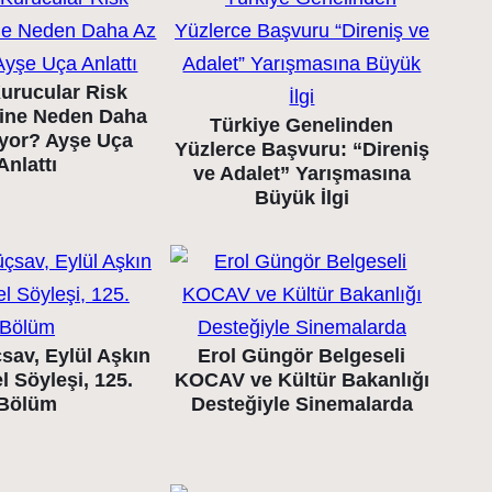
urucular Risk
ine Neden Daha
Türkiye Genelinden
ıyor? Ayşe Uça
Yüzlerce Başvuru: “Direniş
Anlattı
ve Adalet” Yarışmasına
Büyük İlgi
sav, Eylül Aşkın
Erol Güngör Belgeseli
l Söyleşi, 125.
KOCAV ve Kültür Bakanlığı
Bölüm
Desteğiyle Sinemalarda