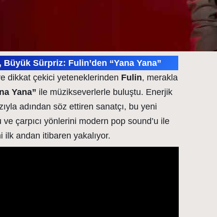
p, Büyük Sürpriz: Fulin’den “Yana Yana”
e dikkat çekici yeteneklerinden
Fulin
, merakla
na Yana”
ile müzikseverlerle buluştu. Enerjik
ıyla adından söz ettiren sanatçı, bu yeni
 ve çarpıcı yönlerini modern pop sound’u ile
 ilk andan itibaren yakalıyor.