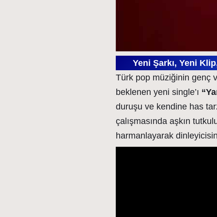
Yeni Şarkı, Yeni Kli
Türk pop müziğinin genç v
beklenen yeni single’ı
“Ya
duruşu ve kendine has tarz
çalışmasında aşkın tutkulu
harmanlayarak dinleyicisini