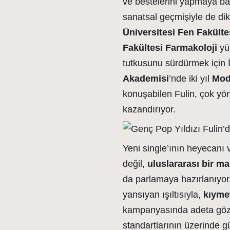
ve bestelerini yapmaya baş
sanatsal geçmişiyle de dik
Üniversitesi Fen Fakült
Fakültesi Farmakoloji
yük
tutkusunu sürdürmek için İ
Akademisi
’nde iki yıl
Mod
konuşabilen Fulin, çok yönl
kazandırıyor.
Yeni single’ının heyecanı
değil,
uluslararası bir 
da parlamaya hazırlanıyor.
yansıyan ışıltısıyla,
kıyme
kampanyasında adeta göz d
standartlarının üzerinde gü