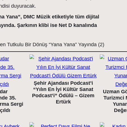
ndisi duyuracak.
na Yana”, DMC Müzik etiketiyle tüm dijital
yında. Şarkının klibi ise Net D kanalında
Şehir Ajandası Podcast’i
“Yılın En İyi Kültür Sanat
dar
Uzman Gö
Podcast’i” Ödülü – Gizem
nde 35.
Turizmci 
Ertürk
arma Sergi
Yunan
çıldı
Değe