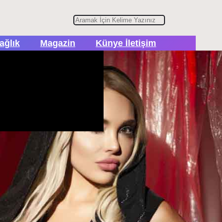
A
r
ağlık
Magazin
Künye İletişim
a
er İçerikler
lam, Tanıtım ve İşbirlikleri
n
bulten@turhapo.com