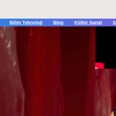
Bilim Teknoloji
Blog
Kültür Sanat
S
Popül
Tüm Rek
içi