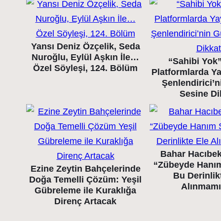
Yansı Deniz Özçelik, Seda
Nuroğlu, Eylül Aşkın İle…
“Sahibi Yok” 
Özel Söyleşi, 124. Bölüm
Platformlarda Y
Şenlendirici’
Sesine Di
Bahar Hacıbek
“Zübeyde Hanı
Ezine Zeytin Bahçelerinde
Bu Derinlik
Doğa Temelli Çözüm: Yeşil
Alınmamı
Gübreleme ile Kuraklığa
Direnç Artacak