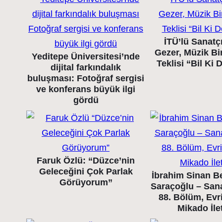
İTÜ’lü Sanatç
Gezer, Müzik Bir
Yeditepe Üniversitesi’nde
Teklisi “Bil Ki
dijital farkındalık
buluşması: Fotoğraf sergisi
ve konferans büyük ilgi
gördü
Faruk Özlü: “Düzce’nin
Geleceğini Çok Parlak
İbrahim Sinan B
Görüyorum”
Saraçoğlu – Sana
88. Bölüm, Evr
Mikado İle