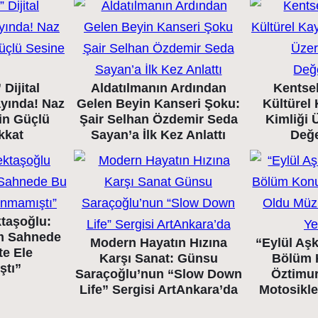
Dijital
Aldatılmanın Ardından
Kentse
ayında! Naz
Gelen Beyin Kanseri Şoku:
Kültürel
nin Güçlü
Şair Selhan Özdemir Seda
Kimliği 
kkat
Sayan’a İlk Kez Anlattı
Değ
taşoğlu:
m Sahnede
Modern Hayatın Hızına
“Eylül Aşk
te Ele
Karşı Sanat: Günsu
Bölüm 
ştı”
Saraçoğlu’nun “Slow Down
Öztimur
Life” Sergisi ArtAnkara’da
Motosikle