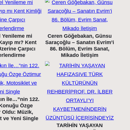
l Yenileme mi
Ceren Göğebakan, Günsu
 Kayıp mı? Kent
Saraçoğlu – Sanatın Evrim’i
Üzerine Çarpıcı
86. Bölüm, Evrim Sanat,
erlendirme
Mikado İletişim
ın İle…”nin 122.
Konuğu Özge
 Oldu: Müzik,
t ve Yeni Single
TARİHİN YAŞAYAN