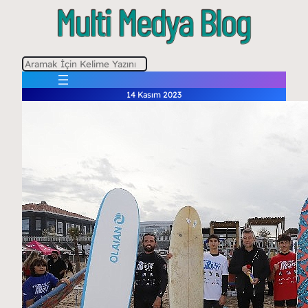
A
r
14 Kasım 2023
a