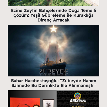
Ezine Zeytin Bahçelerinde Doğa Temelli
Çözüm: Yeşil Gübreleme ile Kuraklığa
Direnç Artacak
Bahar Hacıbektaşoğlu: “Zübeyde Hanım
Sahnede Bu Derinlikte Ele Alınmamıştı”