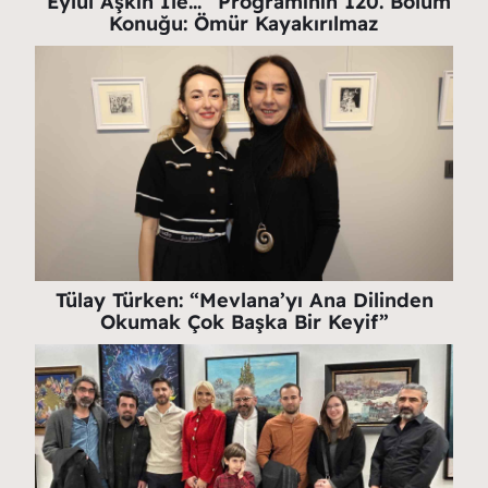
“Eylül Aşkın İle…” Programının 120. Bölüm
Konuğu: Ömür Kayakırılmaz
Tülay Türken: “Mevlana’yı Ana Dilinden
Okumak Çok Başka Bir Keyif”