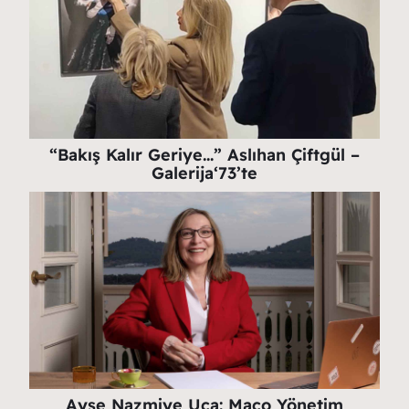
“Bakış Kalır Geriye…” Aslıhan Çiftgül –
Galerija‘73’te
Ayşe Nazmiye Uça: Maço Yönetim