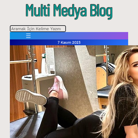
A
r
7 Kasım 2023
a