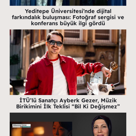
Yeditepe Üniversitesi’nde dijital
farkındalık buluşması: Fotoğraf sergisi ve
konferans büyük ilgi gördü
İTÜ’lü Sanatçı Ayberk Gezer, Müzik
Birikimini İlk Teklisi “Bil Ki Değişmez”