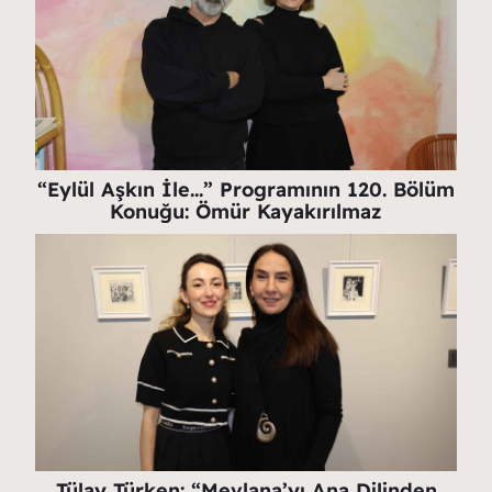
“Eylül Aşkın İle…” Programının 120. Bölüm
Konuğu: Ömür Kayakırılmaz
Tülay Türken: “Mevlana’yı Ana Dilinden