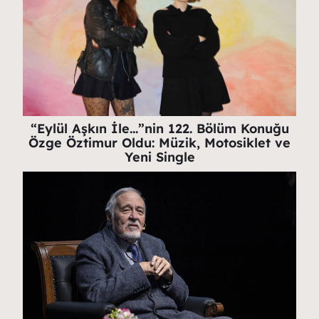
“Eylül Aşkın İle…”nin 122. Bölüm Konuğu
Özge Öztimur Oldu: Müzik, Motosiklet ve
Yeni Single