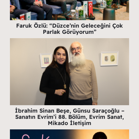
Faruk Özlü: “Düzce’nin Geleceğini Çok
Parlak Görüyorum”
İbrahim Sinan Beşe, Günsu Saraçoğlu –
Sanatın Evrim’i 88. Bölüm, Evrim Sanat,
Mikado İletişim