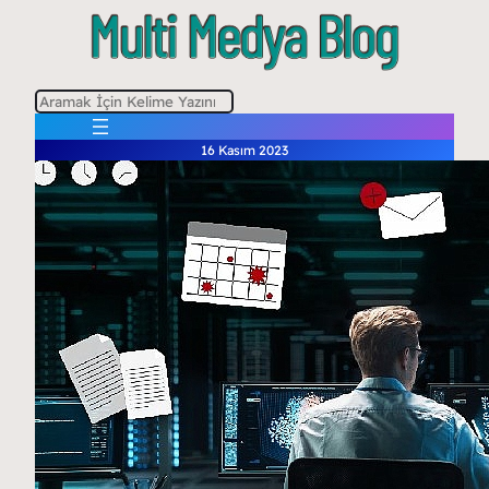
A
r
16 Kasım 2023
a