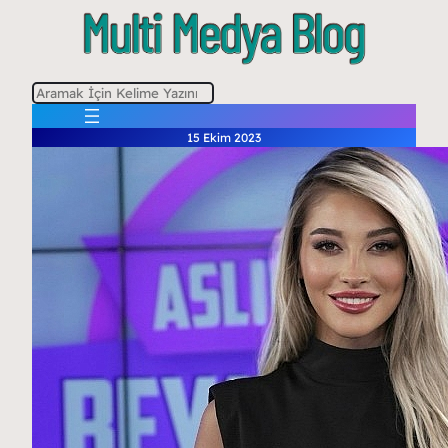
A
r
15 Ekim 2023
a