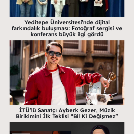
Yeditepe Üniversitesi’nde dijital
farkındalık buluşması: Fotoğraf sergisi ve
konferans büyük ilgi gördü
İTÜ’lü Sanatçı Ayberk Gezer, Müzik
Birikimini İlk Teklisi “Bil Ki Değişmez”