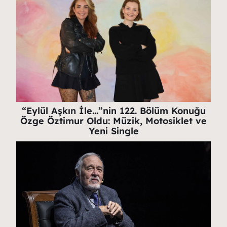
“Eylül Aşkın İle…”nin 122. Bölüm Konuğu
Özge Öztimur Oldu: Müzik, Motosiklet ve
Yeni Single