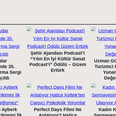
Şehir Ajandası Podcast’i
“Yılın En İyi Kültür Sanat
dar
Uzman Gö
Podcast’i” Ödülü – Gizem
nde 35.
Turizmci 
Ertürk
arma Sergi
Yunan
çıldı
Değe
ı Ayberk
Perfect Days Filmi Ne
Kadın K
ikimini İlk
Anlatıyor? Hatice
Sermayes