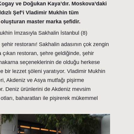
y Kogay ve Doğukan Kaya’dır. Moskova’daki
ldızlı Şef’i Vladimir Mukhin tüm
oluşturan master marka şefidir.
l şehir restoranı! Sakhalin adasının çok zengin
 çıkan restoran, şehre geldiğinde, şehir
e makarna seçeneklerinin de olduğu herkese
le bir lezzet şöleni yaratıyor. Vladimir Mukhin
ri, Akdeniz ve Asya mutfağı pişirme
or. Deniz ürünlerini de Akdeniz mevsim
ı otları, baharatları ile pişirerek mükemmel