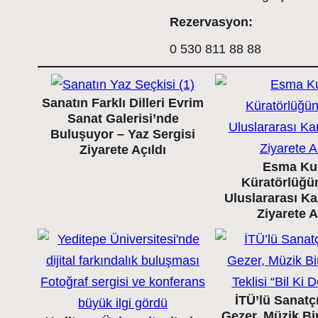
Rezervasyon:
0 530 811 88 88
Sanatın Farklı Dilleri Evrim
Sanat Galerisi’nde
Buluşuyor – Yaz Sergisi
Ziyarete Açıldı
Esma Ku
Küratörlüğü
Uluslararası K
Ziyarete A
İTÜ’lü Sanatç
Gezer, Müzik Bir