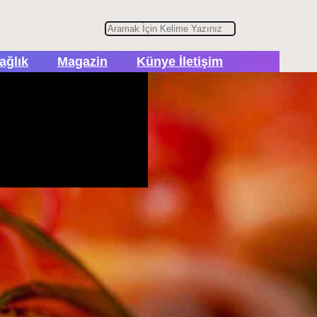
A
r
ağlık
Magazin
Künye İletişim
a
er İçerikler
lam, Tanıtım ve İşbirlikleri
n
bulten@turhapo.com