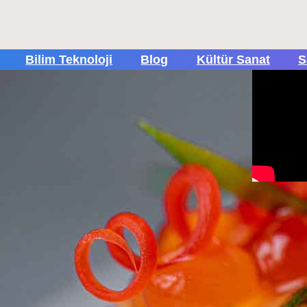
Bilim Teknoloji
Blog
Kültür Sanat
S
Popül
Tüm Rek
içi