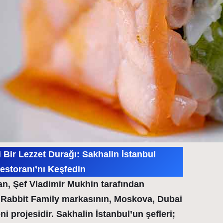
 Bir Lezzet Durağı: Sakhalin İstanbul
estoranı’nı Keşfedin
an, Şef Vladimir Mukhin tarafından
e Rabbit Family markasının, Moskova, Dubai
 projesidir. Sakhalin İstanbul’un şefleri;