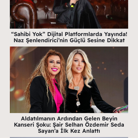
“Sahibi Yok” Dijital Platformlarda Yayında!
Naz Şenlendirici’nin Güçlü Sesine Dikkat
Aldatılmanın Ardından Gelen Beyin
Kanseri Şoku: Şair Selhan Özdemir Seda
Sayan’a İlk Kez Anlattı