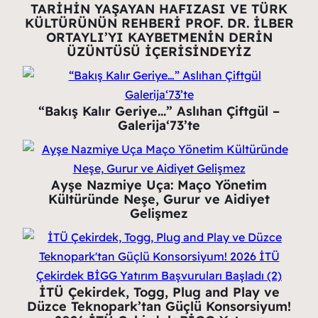
TARİHİN YAŞAYAN HAFIZASI VE TÜRK
KÜLTÜRÜNÜN REHBERİ PROF. DR. İLBER
ORTAYLI’YI KAYBETMENİN DERİN
ÜZÜNTÜSÜ İÇERİSİNDEYİZ
“Bakış Kalır Geriye…” Aslıhan Çiftgül –
Galerija‘73’te
Ayşe Nazmiye Uça: Maço Yönetim
Kültüründe Neşe, Gurur ve Aidiyet
Gelişmez
İTÜ Çekirdek, Togg, Plug and Play ve
Düzce Teknopark’tan Güçlü Konsorsiyum!