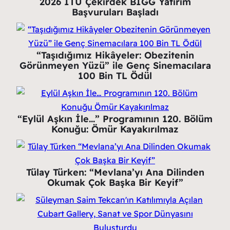
2026 İTÜ Çekirdek BİGG Yatırım
Başvuruları Başladı
“Taşıdığımız Hikâyeler: Obezitenin
Görünmeyen Yüzü” ile Genç Sinemacılara
100 Bin TL Ödül
“Eylül Aşkın İle…” Programının 120. Bölüm
Konuğu: Ömür Kayakırılmaz
Tülay Türken: “Mevlana’yı Ana Dilinden
Okumak Çok Başka Bir Keyif”