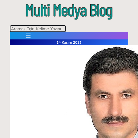
A
r
14 Kasım 2023
a