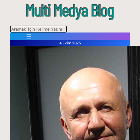
A
r
4 Ekim 2025
a