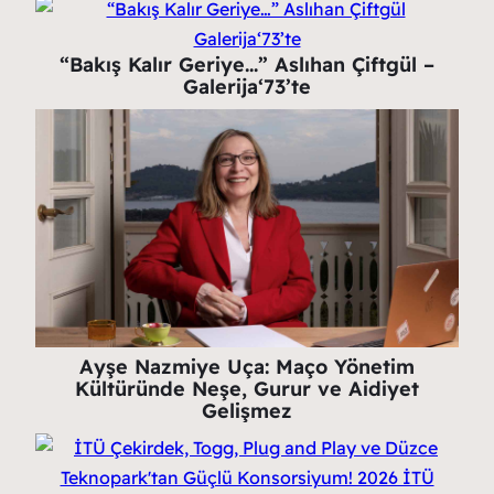
“Bakış Kalır Geriye…” Aslıhan Çiftgül –
Galerija‘73’te
Ayşe Nazmiye Uça: Maço Yönetim
Kültüründe Neşe, Gurur ve Aidiyet
Gelişmez