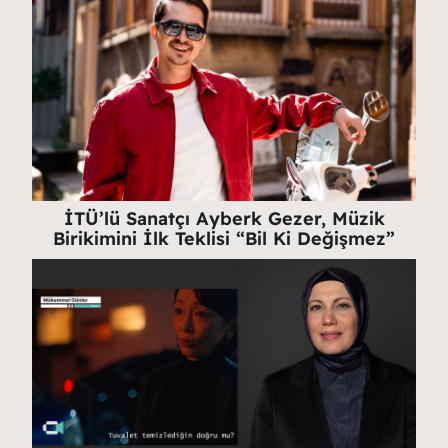
İTÜ’lü Sanatçı Ayberk Gezer, Müzik
Birikimini İlk Teklisi “Bil Ki Değişmez”