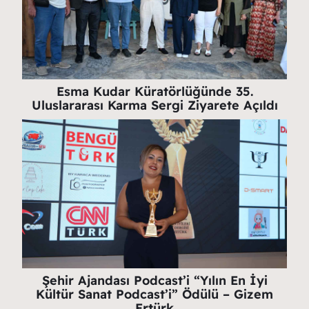
Esma Kudar Küratörlüğünde 35.
Uluslararası Karma Sergi Ziyarete Açıldı
Şehir Ajandası Podcast’i “Yılın En İyi
Kültür Sanat Podcast’i” Ödülü – Gizem
Ertürk