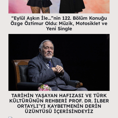
“Eylül Aşkın İle…”nin 122. Bölüm Konuğu
Özge Öztimur Oldu: Müzik, Motosiklet ve
Yeni Single
TARİHİN YAŞAYAN HAFIZASI VE TÜRK
KÜLTÜRÜNÜN REHBERİ PROF. DR. İLBER
ORTAYLI’YI KAYBETMENİN DERİN
ÜZÜNTÜSÜ İÇERİSİNDEYİZ