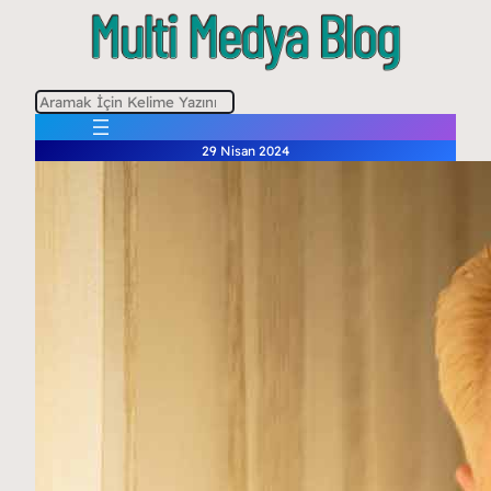
A
r
29 Nisan 2024
a