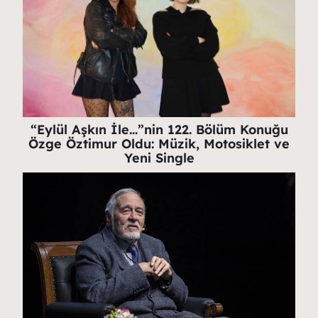
“Eylül Aşkın İle…”nin 122. Bölüm Konuğu
Özge Öztimur Oldu: Müzik, Motosiklet ve
Yeni Single