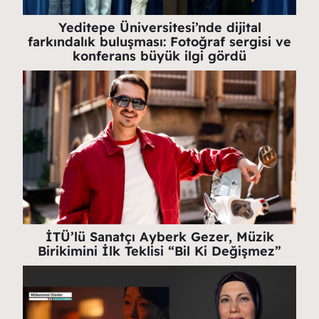
Yeditepe Üniversitesi’nde dijital
farkındalık buluşması: Fotoğraf sergisi ve
konferans büyük ilgi gördü
İTÜ’lü Sanatçı Ayberk Gezer, Müzik
Birikimini İlk Teklisi “Bil Ki Değişmez”