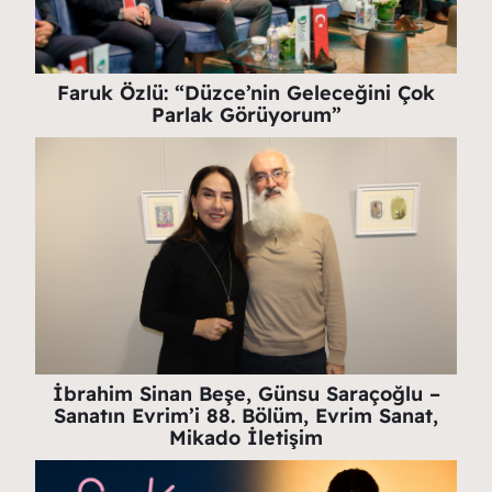
Faruk Özlü: “Düzce’nin Geleceğini Çok
Parlak Görüyorum”
İbrahim Sinan Beşe, Günsu Saraçoğlu –
Sanatın Evrim’i 88. Bölüm, Evrim Sanat,
Mikado İletişim