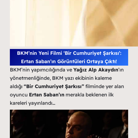
BKM’nin Yeni Filmi ‘Bir Cumhuriyet Şarkısı’:
Ertan Saban’ın Görüntüleri Ortaya Çıktı!
BKM’nin yapımcılığında ve
Yağız Alp Akaydın
’ın
yönetmenliğinde, BKM yazı ekibinin kaleme
aldığı
“Bir Cumhuriyet Şarkısı”
filminde yer alan
oyuncu
Ertan Saban’ın
merakla beklenen ilk
kareleri yayınlandı…