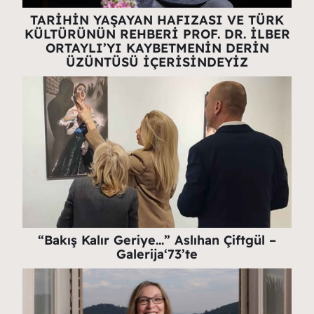
TARİHİN YAŞAYAN HAFIZASI VE TÜRK
KÜLTÜRÜNÜN REHBERİ PROF. DR. İLBER
ORTAYLI’YI KAYBETMENİN DERİN
ÜZÜNTÜSÜ İÇERİSİNDEYİZ
“Bakış Kalır Geriye…” Aslıhan Çiftgül –
Galerija‘73’te