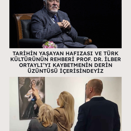
TARİHİN YAŞAYAN HAFIZASI VE TÜRK
KÜLTÜRÜNÜN REHBERİ PROF. DR. İLBER
ORTAYLI’YI KAYBETMENİN DERİN
ÜZÜNTÜSÜ İÇERİSİNDEYİZ