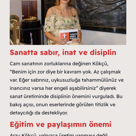
Sanatta sabır, inat ve disiplin
Cam sanatının zorluklarına değinen Kökçü,
“Benim için zor diye bir kavram yok. Az çalışmak
var. Eğer sabrınız, uykusuzluğa tahammülünüz ve
inancınız varsa her engeli aşabilirsiniz” diyerek
sanat üretiminde disiplinin önemini vurguladı. Bu
bakış açısı, onun eserlerinde görülen titizlik ve
detaycılığı da destekliyor.
Eğitim ve paylaşımın önemi
Arzu Kökçü, yalnızca üretim yapmayı değil,