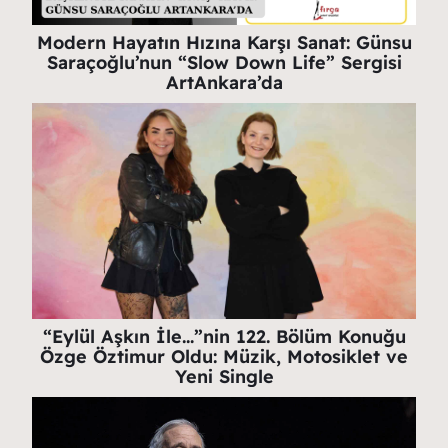
Modern Hayatın Hızına Karşı Sanat: Günsu
Saraçoğlu’nun “Slow Down Life” Sergisi
ArtAnkara’da
“Eylül Aşkın İle…”nin 122. Bölüm Konuğu
Özge Öztimur Oldu: Müzik, Motosiklet ve
Yeni Single