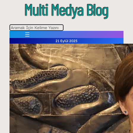
A
r
21 Eylül 2025
a