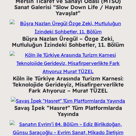
Mersin Ticaret ve Sanayi Odası (MTSO)
Sanat Galerisi “Slow Down Life / Hayatı
Yavaşlat”
Büşra Nazlan Üregül – Özge Zeki,
Mutluluğun İzindeki Sohbetler, 11. Bölüm
Köln ile Türkiye Arasında Turizm Karnesi:
Teknolojide Gerideyiz, Misafirperverlikte
Fark Atıyoruz – Murat TÜZEL
Savaş İpek ”Hasret” Tüm Platformlarda
Yayında