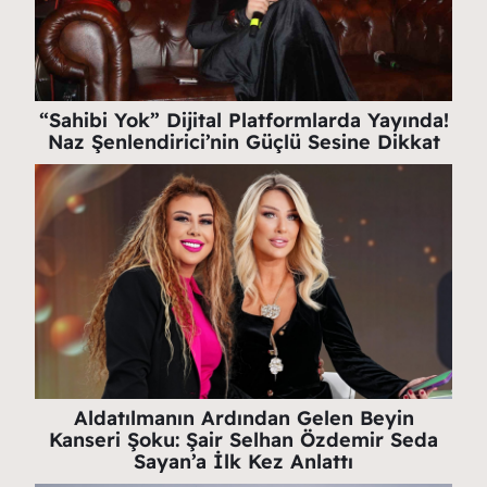
“Sahibi Yok” Dijital Platformlarda Yayında!
Naz Şenlendirici’nin Güçlü Sesine Dikkat
Aldatılmanın Ardından Gelen Beyin
Kanseri Şoku: Şair Selhan Özdemir Seda
Sayan’a İlk Kez Anlattı