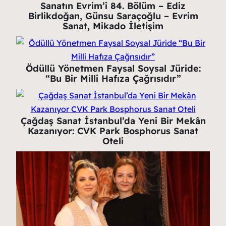
Sanatın Evrim’i 84. Bölüm – Ediz
Birlikdoğan, Günsu Saraçoğlu – Evrim
Sanat, Mikado İletişim
Ödüllü Yönetmen Faysal Soysal Jüride:
“Bu Bir Milli Hafıza Çağrısıdır”
Çağdaş Sanat İstanbul’da Yeni Bir Mekân
Kazanıyor: CVK Park Bosphorus Sanat
Oteli