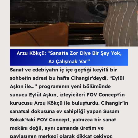
Arzu Kökçü: “Sanatta Zor Diye Bir Şey Yok,
Az Çalışmak Var”
Sanat ve edebiyatın iç içe geçtiği keyifli bir
sohbetin adresi bu hafta Cihangir’deydi. “Eylül
Aşkın ile…” programının yeni bölümünde
sunucu Eylül Aşkın, izleyicileri FOV Concept’in
kurucusu Arzu Kökçü ile buluşturdu. Cihangir’in
sanatsal dokusuna ev sahipliği yapan Susam
Sokak’taki FOV Concept, yalnızca bir sanat
mekânı değil, aynı zamanda üretim ve
paylaşımın merkezi olarak dikkat çekiyor.