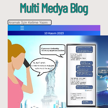
A
r
10 Kasım 2023
a