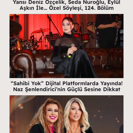
Yansı Deniz Özçelik, Seda Nuroğlu, Eylül
Aşkın İle… Özel Söyleşi, 124. Bölüm
“Sahibi Yok” Dijital Platformlarda Yayında!
Naz Şenlendirici’nin Güçlü Sesine Dikkat