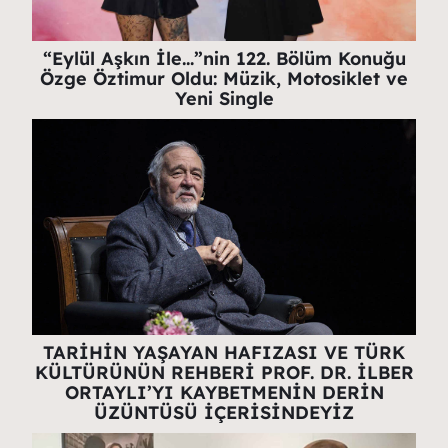
“Eylül Aşkın İle…”nin 122. Bölüm Konuğu
Özge Öztimur Oldu: Müzik, Motosiklet ve
Yeni Single
TARİHİN YAŞAYAN HAFIZASI VE TÜRK
KÜLTÜRÜNÜN REHBERİ PROF. DR. İLBER
ORTAYLI’YI KAYBETMENİN DERİN
ÜZÜNTÜSÜ İÇERİSİNDEYİZ