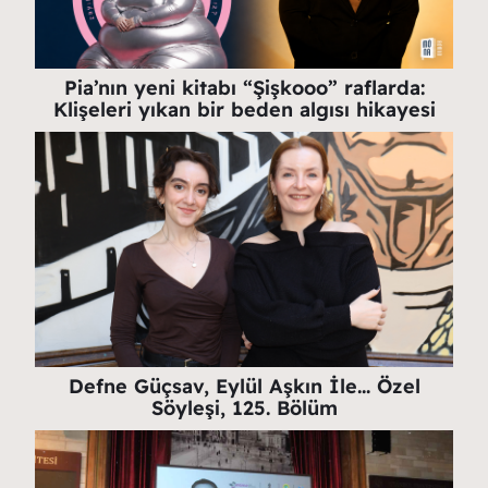
Pia’nın yeni kitabı “Şişkooo” raflarda:
Klişeleri yıkan bir beden algısı hikayesi
Defne Güçsav, Eylül Aşkın İle… Özel
Söyleşi, 125. Bölüm