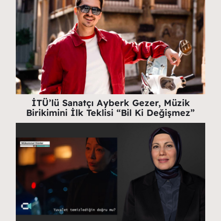
İTÜ’lü Sanatçı Ayberk Gezer, Müzik
Birikimini İlk Teklisi “Bil Ki Değişmez”