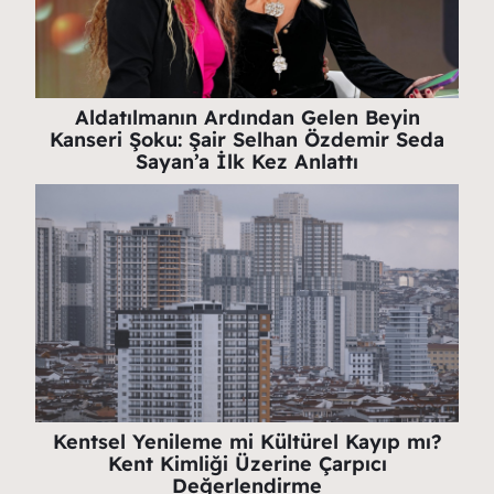
Aldatılmanın Ardından Gelen Beyin
Kanseri Şoku: Şair Selhan Özdemir Seda
Sayan’a İlk Kez Anlattı
Kentsel Yenileme mi Kültürel Kayıp mı?
Kent Kimliği Üzerine Çarpıcı
Değerlendirme