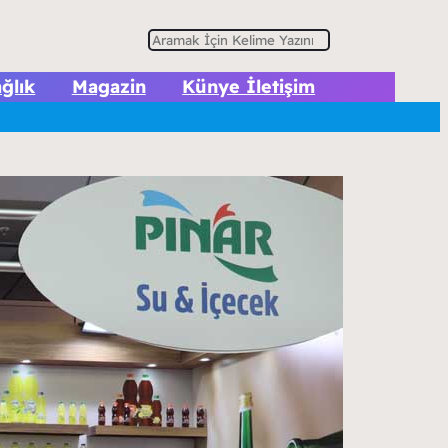
A
r
ğlık
Magazin
Künye İletişim
a