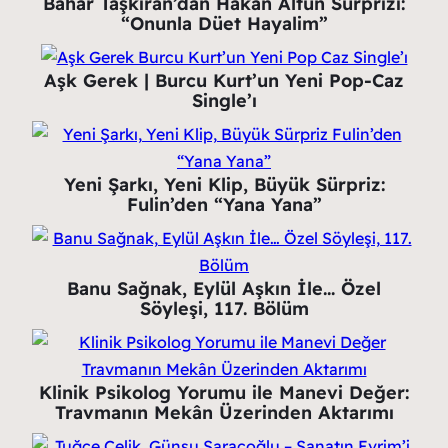
Bahar Taşkıran’dan Hakan Altun Sürprizi:
“Onunla Düet Hayalim”
Aşk Gerek | Burcu Kurt’un Yeni Pop-Caz
Single’ı
Yeni Şarkı, Yeni Klip, Büyük Sürpriz:
Fulin’den “Yana Yana”
Banu Sağnak, Eylül Aşkın İle… Özel
Söyleşi, 117. Bölüm
Klinik Psikolog Yorumu ile Manevi Değer:
Travmanın Mekân Üzerinden Aktarımı