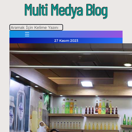
A
r
27 Kasım 2023
a