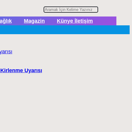
A
r
ağlık
Magazin
Künye İletişim
a
 Kirlenme Uyarısı