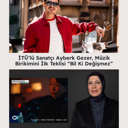
İTÜ’lü Sanatçı Ayberk Gezer, Müzik
Birikimini İlk Teklisi “Bil Ki Değişmez”