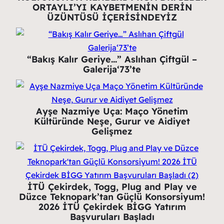
ORTAYLI’YI KAYBETMENİN DERİN
ÜZÜNTÜSÜ İÇERİSİNDEYİZ
“Bakış Kalır Geriye…” Aslıhan Çiftgül –
Galerija‘73’te
Ayşe Nazmiye Uça: Maço Yönetim
Kültüründe Neşe, Gurur ve Aidiyet
Gelişmez
İTÜ Çekirdek, Togg, Plug and Play ve
Düzce Teknopark’tan Güçlü Konsorsiyum!
2026 İTÜ Çekirdek BİGG Yatırım
Başvuruları Başladı