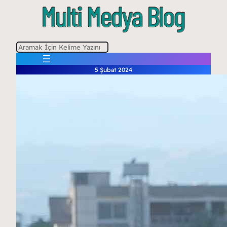
A
r
5 Şubat 2024
a