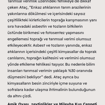
Tarımsal verimlik üzerindeki tehlikeye de dikkat
çeken Ataç, “Enkaz atıklarının tarım arazilerinin
yakınlarına dökülmesi ve içerisindeki sayısız
çeşitlilikteki kirleticilerin toprağa karışmasının yanı
sıra havadaki asbestin ve tozların bitkilerin
üstünde birikmesi ve fotosentez yapmasını
engellemesi toprağı ve tarımsal verimi olumsuz
etkileyecektir. Asbest ve tozların yanında, enkaz
atıklarının içerisindeki çeşitli kimyasallar da toprak
canlılarını, toprağın kalitesini ve verimini olumsuz
yönde etkileme tehlikesi taşıyor. Bu nedenle bilim
insanları tarımsal verimin yaklaşık %30 oranında
düşmesini bekliyor” dedi. Ataç ayrıca bu
kimyasalların besin zinciriyle içme suyuna ve
sofralara kadar ulaşma ihtimalinin bulunduğunun
da altını çizdi.
Amik Ovası, zeytinlikler ve Mileyha Kuş Cenneti