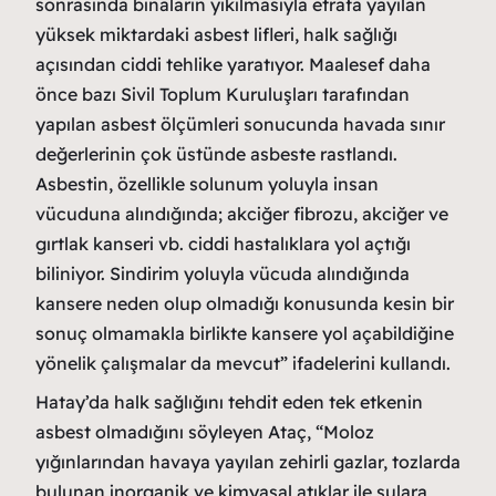
sonrasında binaların yıkılmasıyla etrafa yayılan
yüksek miktardaki asbest lifleri, halk sağlığı
açısından ciddi tehlike yaratıyor. Maalesef daha
önce bazı Sivil Toplum Kuruluşları tarafından
yapılan asbest ölçümleri sonucunda havada sınır
değerlerinin çok üstünde asbeste rastlandı.
Asbestin, özellikle solunum yoluyla insan
vücuduna alındığında; akciğer fibrozu, akciğer ve
gırtlak kanseri vb. ciddi hastalıklara yol açtığı
biliniyor. Sindirim yoluyla vücuda alındığında
kansere neden olup olmadığı konusunda kesin bir
sonuç olmamakla birlikte kansere yol açabildiğine
yönelik çalışmalar da mevcut” ifadelerini kullandı.
Hatay’da halk sağlığını tehdit eden tek etkenin
asbest olmadığını söyleyen Ataç, “Moloz
yığınlarından havaya yayılan zehirli gazlar, tozlarda
bulunan inorganik ve kimyasal atıklar ile sulara