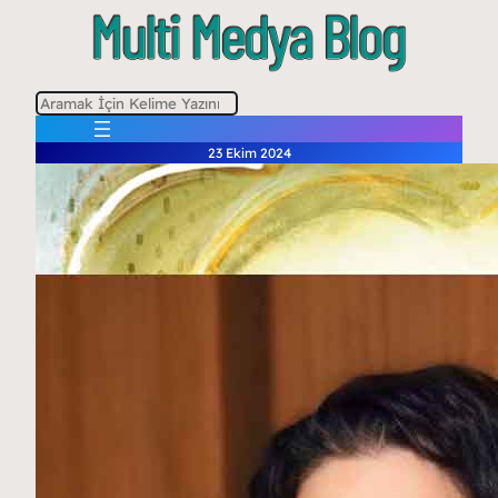
A
r
23 Ekim 2024
a