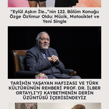
“Eylül Aşkın İle…”nin 122. Bölüm Konuğu
Özge Öztimur Oldu: Müzik, Motosiklet ve
Yeni Single
TARİHİN YAŞAYAN HAFIZASI VE TÜRK
KÜLTÜRÜNÜN REHBERİ PROF. DR. İLBER
ORTAYLI’YI KAYBETMENİN DERİN
ÜZÜNTÜSÜ İÇERİSİNDEYİZ