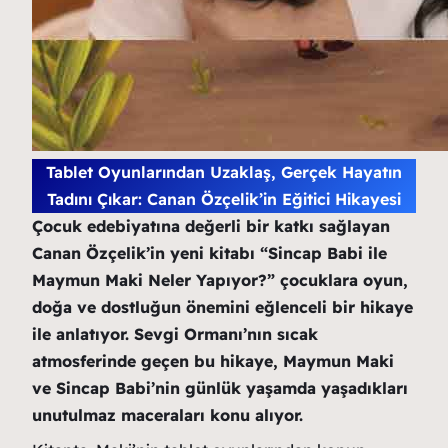
Tablet Oyunlarından Uzaklaş, Gerçek Hayatın
Tadını Çıkar: Canan Özçelik’in Eğitici Hikayesi
Çocuk edebiyatına değerli bir katkı sağlayan
Canan Özçelik’in yeni kitabı “Sincap Babi ile
Maymun Maki Neler Yapıyor?” çocuklara oyun,
doğa ve dostluğun önemini eğlenceli bir hikaye
ile anlatıyor. Sevgi Ormanı’nın sıcak
atmosferinde geçen bu hikaye, Maymun Maki
ve Sincap Babi’nin günlük yaşamda yaşadıkları
unutulmaz maceraları konu alıyor.