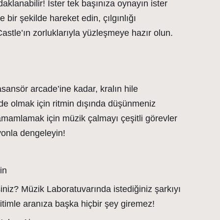
klanabilir! İster tek başınıza oynayın ister
 bir şekilde hareket edin, çılgınlığı
tle’ın zorluklarıyla yüzleşmeye hazır olun.
ansör arcade’ine kadar, kralın hile
de olmak için ritmin dışında düşünmeniz
amamlamak için müzik çalmayı çeşitli görevler
yonla dengeleyin!
in
niz? Müzik Laboratuvarında istediğiniz şarkıyı
 ritimle aranıza başka hiçbir şey giremez!