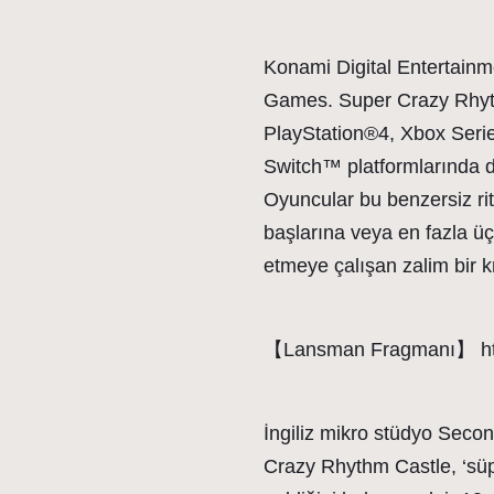
Konami Digital Entertainme
Games. Super Crazy Rhythm
PlayStation®4, Xbox Seri
Switch™ platformlarında d
Oyuncular bu benzersiz rit
başlarına veya en fazla üç 
etmeye çalışan zalim bir 
【Lansman Fragmanı】 ht
İngiliz mikro stüdyo Seco
Crazy Rhythm Castle, ‘süp