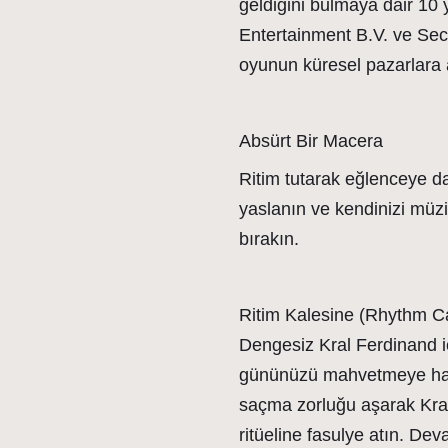
geldiğini bulmaya dair 10 
Entertainment B.V. ve Sec
oyunun küresel pazarlara
Absürt Bir Macera
Ritim tutarak eğlenceye da
yaslanın ve kendinizi müzik
bırakın.
Ritim Kalesine (Rhythm Cas
Dengesiz Kral Ferdinand iç
gününüzü mahvetmeye hazır
saçma zorluğu aşarak Kral
ritüeline fasulye atın. De