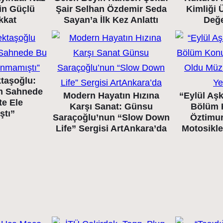
nin Güçlü
Şair Selhan Özdemir Seda
Kimliği 
kkat
Sayan’a İlk Kez Anlattı
Değ
taşoğlu:
m Sahnede
Modern Hayatın Hızına
“Eylül Aşk
te Ele
Karşı Sanat: Günsu
Bölüm 
ştı”
Saraçoğlu’nun “Slow Down
Öztimur
Life” Sergisi ArtAnkara’da
Motosikle