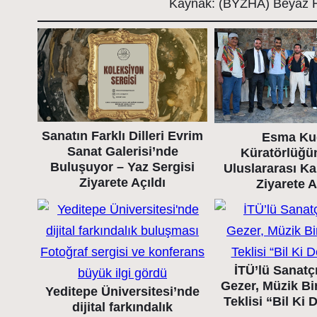
Kaynak: (BYZHA) Beyaz H
Sanatın Farklı Dilleri Evrim
Esma Ku
Sanat Galerisi’nde
Küratörlüğü
Buluşuyor – Yaz Sergisi
Uluslararası K
Ziyarete Açıldı
Ziyarete A
İTÜ’lü Sanatç
Gezer, Müzik Bir
Yeditepe Üniversitesi’nde
Teklisi “Bil Ki
dijital farkındalık