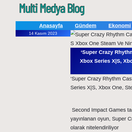
Anasayfa
Gündem
Ekonomi
14 Kasım 2023
‘Super Crazy Rhythm
Xbox Series X|S, X
‘Super Crazy Rhythm Cast
Series X|S, Xbox One, St
Second Impact Games tara
yayınlanan oyun, Super C
olarak nitelendiriliyor