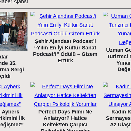
aber Ajansı
Şehir Ajandası Podcast’i
“Yılın En İyi Kültür Sanat
Uzman Gö
Podcast’i” Ödülü – Gizem
Turizmci 
dar
Ertürk
Yunan
nde 35.
Değe
arma Sergi
çıldı
ı Ayberk
Perfect Days Filmi Ne
Kadın K
ikimini İlk
Anlatıyor? Hatice
Sermayes
 Değişmez”
Keltek’ten Çarpıcı
Az Ulaş