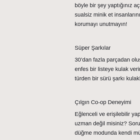
böyle bir şey yaptığınız a
sualsiz minik et insanların
korumayı unutmayın!
Süper Şarkılar
30’dan fazla parçadan oluşa
enfes bir listeye kulak ver
türden bir sürü şarkı kula
Çılgın Co-op Deneyimi
Eğlenceli ve erişilebilir y
uzman değil misiniz? Soru
düğme modunda kendi müziğ