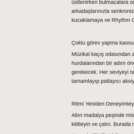
üstlenirken bulmacalara oda
arkadaşlarınızla senkronize
kucaklamaya ve Rhythm Cas
Çoklu görev yapma kaosu
Müzikal kaçış odasından as
hurdalarından bir adım ön
gerekecek. Her seviyeyi t
tamamlayıp patlayıcı aksi
Ritmi Yeniden Deneyimley
Altın madalya peşinde misi
kilitleyin ve çalın. Burada