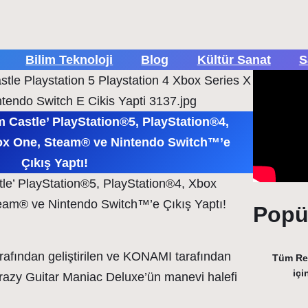
Bilim Teknoloji
Blog
Kültür Sanat
S
 Castle’ PlayStation®5, PlayStation®4,
box One, Steam® ve Nintendo Switch™’e
Çıkış Yaptı!
le’ PlayStation®5, PlayStation®4, Xbox
eam® ve Nintendo Switch™’e Çıkış Yaptı!
Popül
fından geliştirilen ve KONAMI tarafından
Tüm Rek
içi
razy Guitar Maniac Deluxe’ün manevi halefi