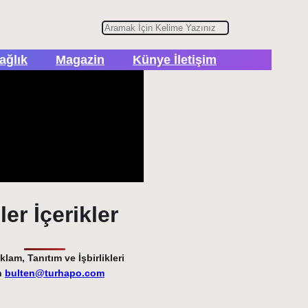
A
r
ağlık
Magazin
Künye İletişim
a
er İçerikler
lam, Tanıtım ve İşbirlikleri
n
bulten@turhapo.com