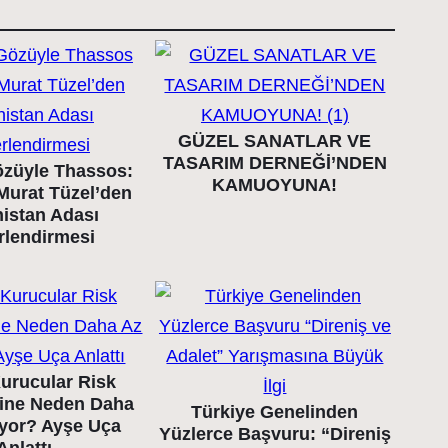
GÜZEL SANATLAR VE
TASARIM DERNEĞİ’NDEN
züyle Thassos:
KAMUOYUNA!
Murat Tüzel’den
istan Adası
rlendirmesi
urucular Risk
ine Neden Daha
Türkiye Genelinden
ıyor? Ayşe Uça
Yüzlerce Başvuru: “Direniş