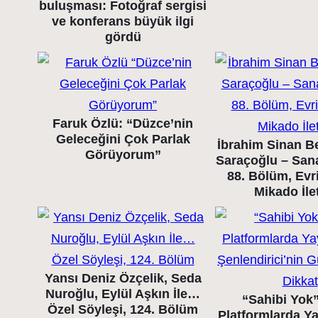
buluşması: Fotoğraf sergisi
ve konferans büyük ilgi
gördü
Faruk Özlü: “Düzce’nin
Geleceğini Çok Parlak
İbrahim Sinan B
Görüyorum”
Saraçoğlu – Sana
88. Bölüm, Evr
Mikado İle
Yansı Deniz Özçelik, Seda
Nuroğlu, Eylül Aşkın İle…
“Sahibi Yok” 
Özel Söyleşi, 124. Bölüm
Platformlarda Y