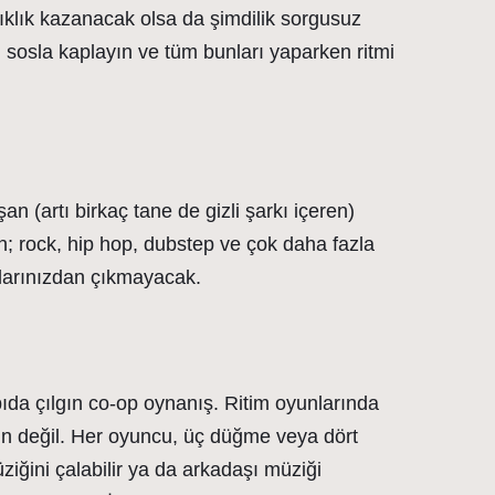
çıklık kazanacak olsa da şimdilik sorgusuz
ı sosla kaplayın ve tüm bunları yaparken ritmi
n (artı birkaç tane de gizli şarkı içeren)
in; rock, hip hop, dubstep ve çok daha fazla
klarınızdan çıkmayacak.
apıda çılgın co-op oynanış. Ritim oyunlarında
n değil. Her oyuncu, üç düğme veya dört
ini çalabilir ya da arkadaşı müziği