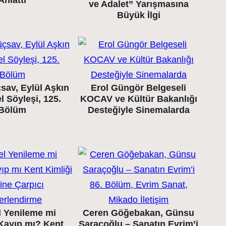
Anlattı
ve Adalet” Yarışmasına
Büyük İlgi
sav, Eylül Aşkın
Erol Güngör Belgeseli
l Söyleşi, 125.
KOCAV ve Kültür Bakanlığı
Bölüm
Desteğiyle Sinemalarda
l Yenileme mi
Ceren Göğebakan, Günsu
 Kayıp mı? Kent
Saraçoğlu – Sanatın Evrim’i