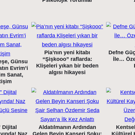
Psikolojik Yorumlar
Pia’nın yeni kitabı
Defne Güç
“Şişkooo” raflarda:
İle… Öze
eşe, Günsu
Klişeleri yıkan bir beden
tın Evrim’i
algısı hikayesi
im Sanat,
tişim
Dijital
Aldatılmanın Ardından
Kentse
ayında! Naz
Gelen Beyin Kanseri Şoku:
Kültürel