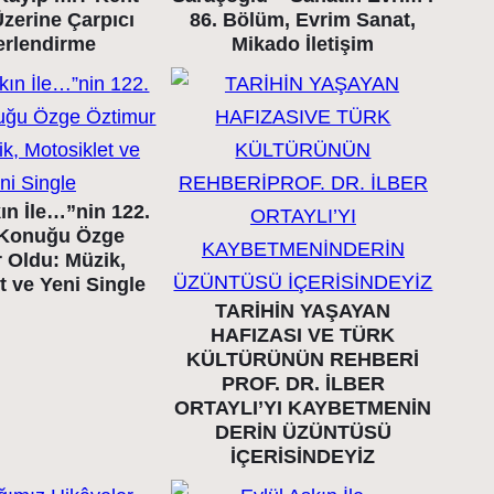
Üzerine Çarpıcı
86. Bölüm, Evrim Sanat,
erlendirme
Mikado İletişim
ın İle…”nin 122.
Konuğu Özge
 Oldu: Müzik,
t ve Yeni Single
TARİHİN YAŞAYAN
HAFIZASI VE TÜRK
KÜLTÜRÜNÜN REHBERİ
PROF. DR. İLBER
ORTAYLI’YI KAYBETMENİN
DERİN ÜZÜNTÜSÜ
İÇERİSİNDEYİZ