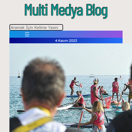
A
r
4 Kasım 2023
a