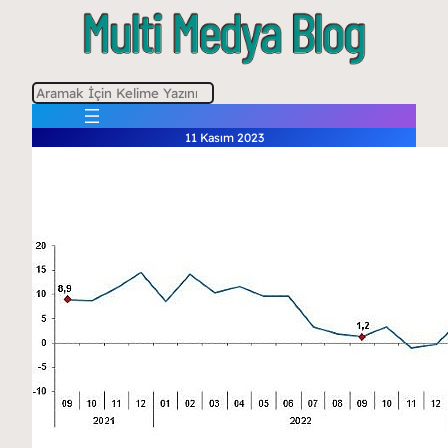
A
r
11 Kasım 2023
a