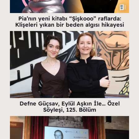
Pia’nın yeni kitabı “Şişkooo” raflarda:
Klişeleri yıkan bir beden algısı hikayesi
Defne Güçsav, Eylül Aşkın İle… Özel
Söyleşi, 125. Bölüm