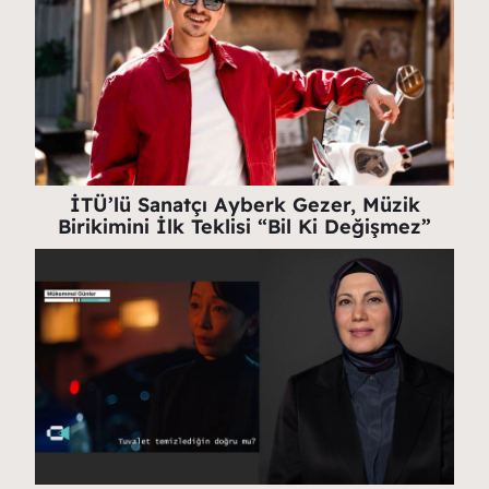
İTÜ’lü Sanatçı Ayberk Gezer, Müzik
Birikimini İlk Teklisi “Bil Ki Değişmez”