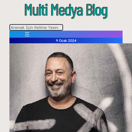
A
r
9 Ocak 2024
a