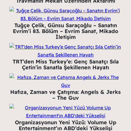
Travmanın Mekân Üzerinden Aktarımı
Tuğçe Çelik, Günsu Saraçoğlu – Sanatın
Evrim’i 83. Bölüm – Evrim Sanat, Mikado
İletişim
TRT’den Miss Turkey’e: Genç Sanatçı Sıla
Çetin’in Sanatla Şekillenen Hayatı
Hafıza, Zaman ve Çatışma: Angels & Jerks
– The Guv
Organizasyonun Yeni Yüzü: Volume Up
Entertainment’ın ABD’deki Yükselişi