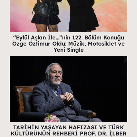
“Eylül Aşkın İle…”nin 122. Bölüm Konuğu
Özge Öztimur Oldu: Müzik, Motosiklet ve
Yeni Single
TARİHİN YAŞAYAN HAFIZASI VE TÜRK
KÜLTÜRÜNÜN REHBERİ PROF. DR. İLBER