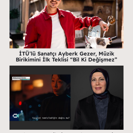
İTÜ’lü Sanatçı Ayberk Gezer, Müzik
Birikimini İlk Teklisi “Bil Ki Değişmez”