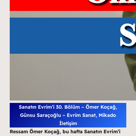
Sanatın Evrim’i 30. Bölüm – Ömer Koçağ,
Günsu Saraçoğlu – Evrim Sanat, Mikado
İletişim
Ressam Ömer Koçağ
, bu hafta Sanatın Evrim’i