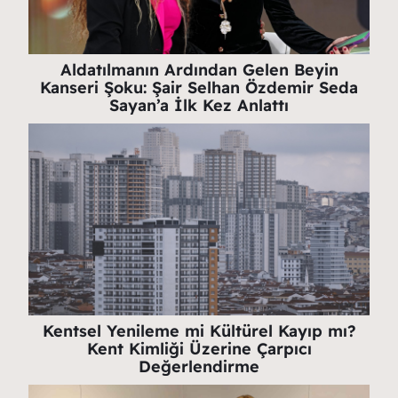
Aldatılmanın Ardından Gelen Beyin
Kanseri Şoku: Şair Selhan Özdemir Seda
Sayan’a İlk Kez Anlattı
Kentsel Yenileme mi Kültürel Kayıp mı?
Kent Kimliği Üzerine Çarpıcı
Değerlendirme