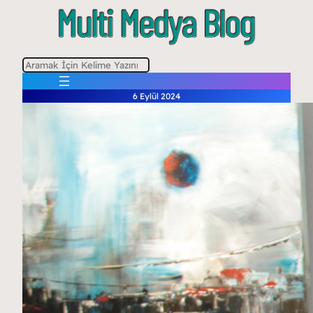
A
r
6 Eylül 2024
a