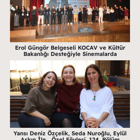
Erol Güngör Belgeseli KOCAV ve Kültür
Bakanlığı Desteğiyle Sinemalarda
Yansı Deniz Özçelik, Seda Nuroğlu, Eylül
Aşkın İle… Özel Söyleşi, 124. Bölüm