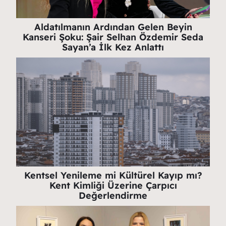
Aldatılmanın Ardından Gelen Beyin
Kanseri Şoku: Şair Selhan Özdemir Seda
Sayan’a İlk Kez Anlattı
Kentsel Yenileme mi Kültürel Kayıp mı?
Kent Kimliği Üzerine Çarpıcı
Değerlendirme