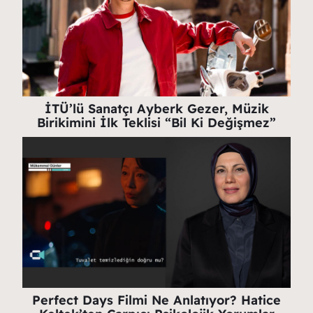
İTÜ’lü Sanatçı Ayberk Gezer, Müzik
Birikimini İlk Teklisi “Bil Ki Değişmez”
Perfect Days Filmi Ne Anlatıyor? Hatice