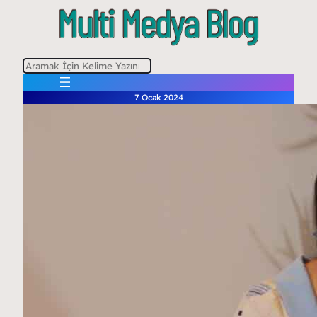
A
r
7 Ocak 2024
a