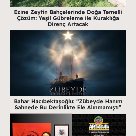
Ezine Zeytin Bahçelerinde Doğa Temelli
Çözüm: Yeşil Gübreleme ile Kuraklığa
Direnç Artacak
Bahar Hacıbektaşoğlu: “Zübeyde Hanım
Sahnede Bu Derinlikte Ele Alınmamıştı”