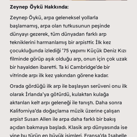
Zeynep Öykü Hakkında:
Zeynep Öykü, arpa geleneksel yollarla
başlamamış, arpa olan tutkusunun peşinde
dünyayı gezerek, tüm dünyadan farklı arp
tekniklerini harmanlamış bir arpisttir. İlk kez
çocukluğunda izlediği ’75 yapımı Küçük Deniz Kızı
filminde görüp aşık olduğu arp, onun için çok uzak
bir hayalden ibaretti. Ta ki Cambridge’de bir
vitrinde arpı ilk kez yakından görene kadar.
Orada gördüğü ilk arp ile başlayan serüveni onu ilk
olarak İrlanda’ya götürdü, kulaktan kulağa
aktarılan kelt arpı geleneği ile tanıştı. Daha sonra
Kaliforniya’da doğaçlama müzik üzerine çalışan
arpist Susan Allen ile arpa daha farklı bir bakış
açıdan bakmaya başladı. Klasik arp dünyasında ise
yine bu türün en büyük isimleri, Fransa’da Isabelle