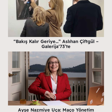
“Bakış Kalır Geriye…” Aslıhan Çiftgül –
Galerija‘73’te
Ayşe Nazmiye Uça: Maço Yönetim