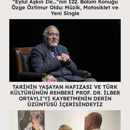
“Eylül Aşkın İle…”nin 122. Bölüm Konuğu
Özge Öztimur Oldu: Müzik, Motosiklet ve
Yeni Single
TARİHİN YAŞAYAN HAFIZASI VE TÜRK
KÜLTÜRÜNÜN REHBERİ PROF. DR. İLBER
ORTAYLI’YI KAYBETMENİN DERİN
ÜZÜNTÜSÜ İÇERİSİNDEYİZ