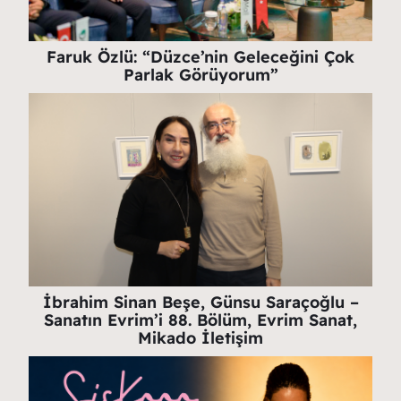
Faruk Özlü: “Düzce’nin Geleceğini Çok
Parlak Görüyorum”
İbrahim Sinan Beşe, Günsu Saraçoğlu –
Sanatın Evrim’i 88. Bölüm, Evrim Sanat,
Mikado İletişim