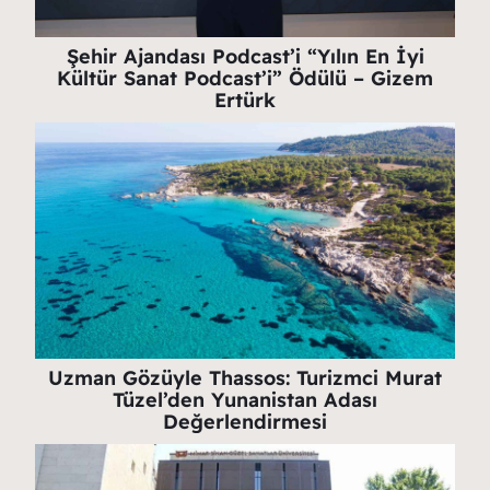
Şehir Ajandası Podcast’i “Yılın En İyi
Kültür Sanat Podcast’i” Ödülü – Gizem
Ertürk
Uzman Gözüyle Thassos: Turizmci Murat
Tüzel’den Yunanistan Adası
Değerlendirmesi