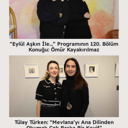
“Eylül Aşkın İle…” Programının 120. Bölüm
Konuğu: Ömür Kayakırılmaz
Tülay Türken: “Mevlana’yı Ana Dilinden
Okumak Çok Başka Bir Keyif”