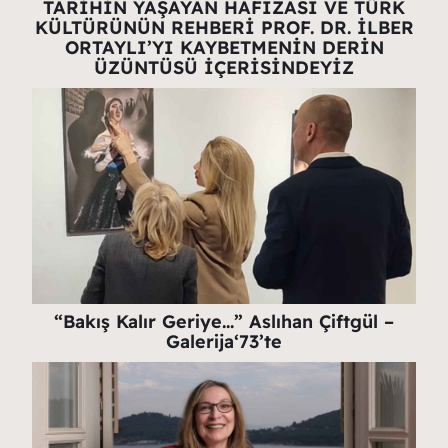
TARİHİN YAŞAYAN HAFIZASI VE TÜRK
KÜLTÜRÜNÜN REHBERİ PROF. DR. İLBER
ORTAYLI’YI KAYBETMENİN DERİN
ÜZÜNTÜSÜ İÇERİSİNDEYİZ
“Bakış Kalır Geriye…” Aslıhan Çiftgül –
Galerija‘73’te