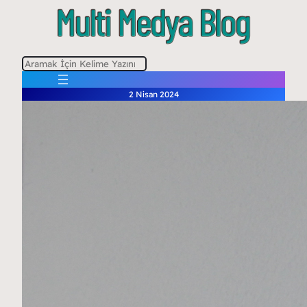
A
r
2 Nisan 2024
a