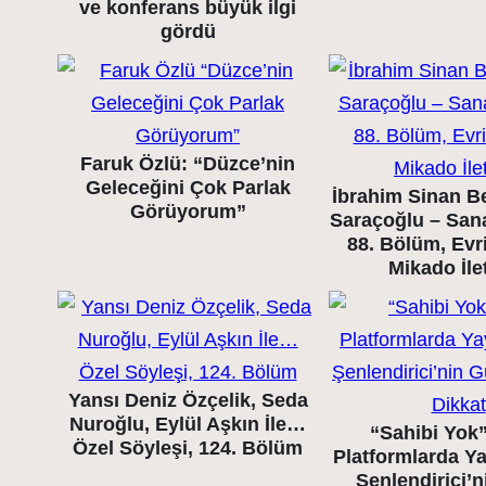
ve konferans büyük ilgi
gördü
Faruk Özlü: “Düzce’nin
Geleceğini Çok Parlak
İbrahim Sinan B
Görüyorum”
Saraçoğlu – Sana
88. Bölüm, Evr
Mikado İle
Yansı Deniz Özçelik, Seda
Nuroğlu, Eylül Aşkın İle…
“Sahibi Yok” 
Özel Söyleşi, 124. Bölüm
Platformlarda Y
Şenlendirici’