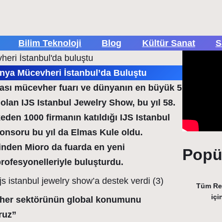
Bilim Teknoloji
Blog
Kültür Sanat
S
ünya Mücevheri İstanbul’da Buluştu
arası mücevher fuarı ve dünyanın en büyük 5
olan IJS Istanbul Jewelry Show, bu yıl 58.
lkeden 1000 firmanın katıldığı IJS Istanbul
nsoru bu yıl da Elmas Kule oldu.
inden Mioro da fuarda en yeni
Popül
profesyonelleriyle buluşturdu.
Tüm Rek
içi
her sektörünün global konumunu
ruz”