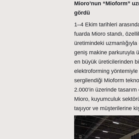
Mioro’nun “Mioform” uzm
gördü
1–4 Ekim tarihleri arasın
fuarda Mioro standı, özellik
üretimindeki uzmanlığıyla
geniş makine parkuruyla 
en büyük üreticilerinden b
elektroforming yöntemiyle
sergilendiği Mioform teknol
2.000’in üzerinde tasarım 
Mioro, kuyumculuk sektörün
taşıyor ve müşterilerine ki