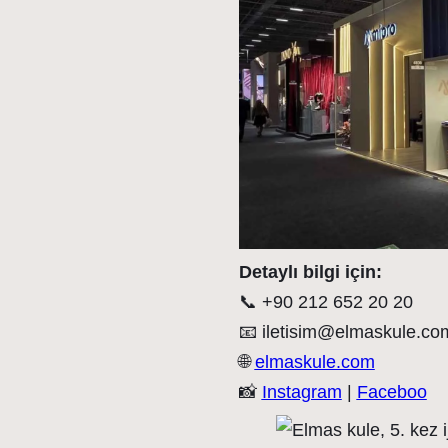
Detaylı bilgi için:
📞 +90 212 652 20 20
📧 iletisim@elmaskule.co
🌐
elmaskule.com
📸
Instagram
|
Faceboo