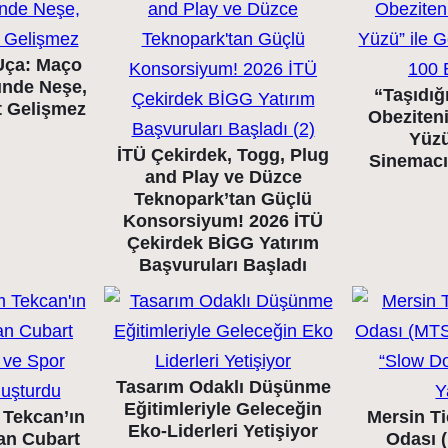
Uça: Maço
ünde Neşe,
“Taşıdığ
t Gelişmez
Obeziten
Yüzü
İTÜ Çekirdek, Togg, Plug
Sinemacı
and Play ve Düzce
Teknopark’tan Güçlü
Konsorsiyum! 2026 İTÜ
Çekirdek BİGG Yatırım
Başvuruları Başladı
Tasarım Odaklı Düşünme
Eğitimleriyle Geleceğin
Tekcan’ın
Mersin Ti
Eko-Liderleri Yetişiyor
lan Cubart
Odası 