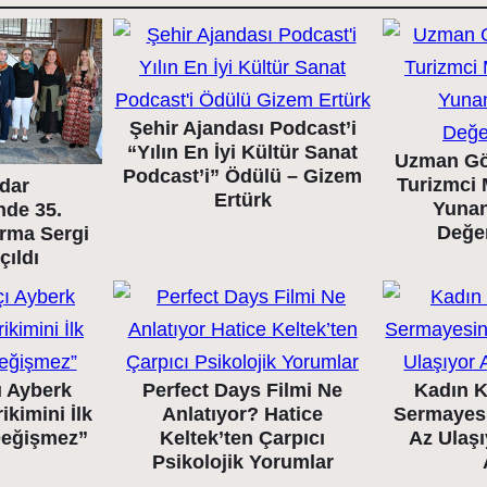
Şehir Ajandası Podcast’i
“Yılın En İyi Kültür Sanat
Uzman Gö
Podcast’i” Ödülü – Gizem
Turizmci 
dar
Ertürk
Yunan
nde 35.
Değe
arma Sergi
çıldı
ı Ayberk
Perfect Days Filmi Ne
Kadın K
ikimini İlk
Anlatıyor? Hatice
Sermayes
 Değişmez”
Keltek’ten Çarpıcı
Az Ulaş
Psikolojik Yorumlar