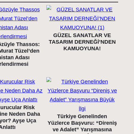
GÜZEL SANATLAR VE
TASARIM DERNEĞİ’NDEN
züyle Thassos:
KAMUOYUNA!
Murat Tüzel’den
istan Adası
rlendirmesi
urucular Risk
ine Neden Daha
Türkiye Genelinden
ıyor? Ayşe Uça
Yüzlerce Başvuru: “Direniş
Anlattı
ve Adalet” Yarışmasına