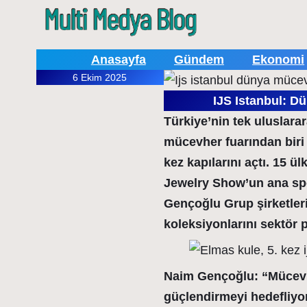
Anasayfa
Gündem
Ekonomi
6 Ekim 2025
IJS Istanbul: D
Türkiye’nin tek uluslar
mücevher fuarından biri 
kez kapılarını açtı. 15 ü
Jewelry Show’un ana spo
Gençoğlu Grup şirketler
koleksiyonlarını sektör 
Naim Gençoğlu: “Mücev
güçlendirmeyi hedefliyo