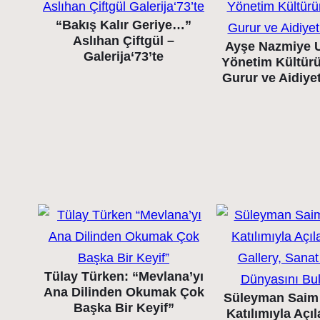
“Bakış Kalır Geriye…”
Aslıhan Çiftgül –
Ayşe Nazmiye 
Galerija‘73’te
Yönetim Kültür
Gurur ve Aidiye
Tülay Türken: “Mevlana’yı
Ana Dilinden Okumak Çok
Süleyman Saim 
Başka Bir Keyif”
Katılımıyla Açı