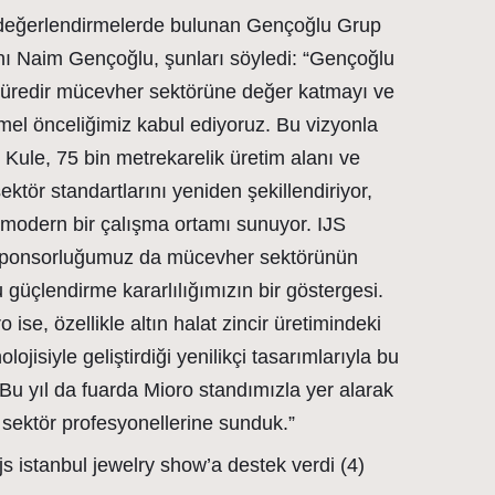
li değerlendirmelerde bulunan Gençoğlu Grup
ı Naim Gençoğlu, şunları söyledi: “Gençoğlu
 süredir mücevher sektörüne değer katmayı ve
mel önceliğimiz kabul ediyoruz. Bu vizyonla
Kule, 75 bin metrekarelik üretim alanı ve
ektör standartlarını yeniden şekillendiriyor,
ve modern bir çalışma ortamı sunuyor. IJS
 sponsorluğumuz da mücevher sektörünün
güçlendirme kararlılığımızın bir göstergesi.
 ise, özellikle altın halat zincir üretimindeki
ojisiyle geliştirdiği yenilikçi tasarımlarıyla bu
u yıl da fuarda Mioro standımızla yer alarak
 sektör profesyonellerine sunduk.”