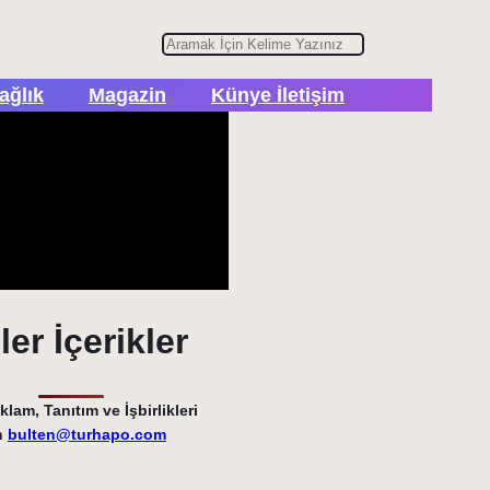
A
r
ağlık
Magazin
Künye İletişim
a
er İçerikler
lam, Tanıtım ve İşbirlikleri
n
bulten@turhapo.com