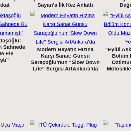
kkat
Sayan’a İlk Kez Anlattı
Değ
taşoğlu:
m Sahnede
Modern Hayatın Hızına
“Eylül Aşk
te Ele
Karşı Sanat: Günsu
Bölüm 
ştı”
Saraçoğlu’nun “Slow Down
Öztimur
Life” Sergisi ArtAnkara’da
Motosikle