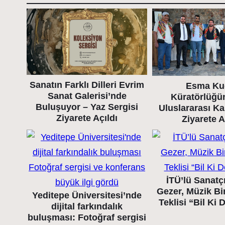
Sanatın Farklı Dilleri Evrim
Esma Ku
Sanat Galerisi’nde
Küratörlüğü
Buluşuyor – Yaz Sergisi
Uluslararası K
Ziyarete Açıldı
Ziyarete A
İTÜ’lü Sanatç
Gezer, Müzik Bir
Yeditepe Üniversitesi’nde
Teklisi “Bil Ki
dijital farkındalık
buluşması: Fotoğraf sergisi