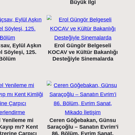
Büyük İlgi
sav, Eylül Aşkın
Erol Güngör Belgeseli
l Söyleşi, 125.
KOCAV ve Kültür Bakanlığı
Bölüm
Desteğiyle Sinemalarda
l Yenileme mi
Ceren Göğebakan, Günsu
 Kayıp mı? Kent
Saraçoğlu – Sanatın Evrim’i
Üzerine Çarpıcı
86. Bölüm, Evrim Sanat,