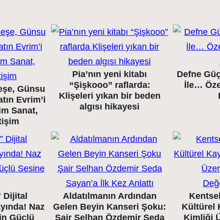
Pia’nın yeni kitabı
Defne Güç
“Şişkooo” raflarda:
İle… Öze
eşe, Günsu
Klişeleri yıkan bir beden
tın Evrim’i
algısı hikayesi
im Sanat,
tişim
Dijital
Aldatılmanın Ardından
Kentse
ayında! Naz
Gelen Beyin Kanseri Şoku:
Kültürel
nin Güçlü
Şair Selhan Özdemir Seda
Kimliği 