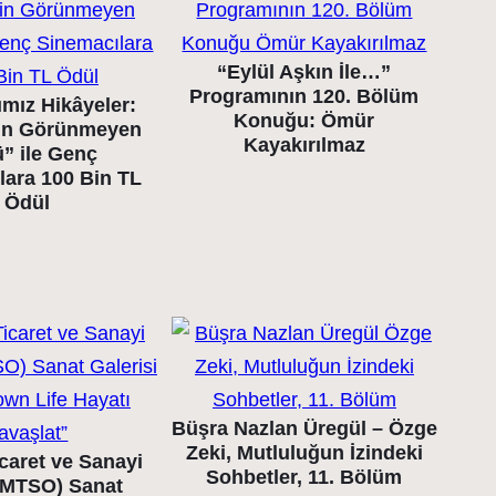
“Eylül Aşkın İle…”
Programının 120. Bölüm
ımız Hikâyeler:
Konuğu: Ömür
in Görünmeyen
Kayakırılmaz
” ile Genç
lara 100 Bin TL
Ödül
Büşra Nazlan Üregül – Özge
Zeki, Mutluluğun İzindeki
caret ve Sanayi
Sohbetler, 11. Bölüm
(MTSO) Sanat