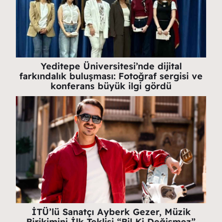
Yeditepe Üniversitesi’nde dijital
farkındalık buluşması: Fotoğraf sergisi ve
konferans büyük ilgi gördü
İTÜ’lü Sanatçı Ayberk Gezer, Müzik
Birikimini İlk Teklisi “Bil Ki Değişmez”