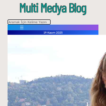
A
r
19 Kasım 2025
a