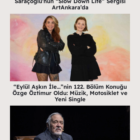
Saraçoğlu’nun “Slow Down Life” Sergisi
ArtAnkara’da
“Eylül Aşkın İle…”nin 122. Bölüm Konuğu
Özge Öztimur Oldu: Müzik, Motosiklet ve
Yeni Single