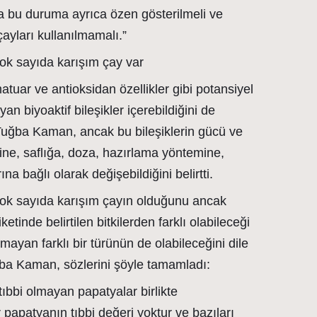
sa bu duruma ayrıca özen gösterilmeli ve
ayları kullanılmamalı.”
çok sayıda karışım çay var
matuar ve antioksidan özellikler gibi potansiyel
an biyoaktif bileşikler içerebildiğini de
uğba Kaman, ancak bu bileşiklerin gücü ve
lerine, saflığa, doza, hazırlama yöntemine,
na bağlı olarak değişebildiğini belirtti.
çok sayıda karışım çayın olduğunu ancak
iketinde belirtilen bitkilerden farklı olabileceği
lmayan farklı bir türünün de olabileceğini dile
ğba Kaman, sözlerini şöyle tamamladı:
tıbbi olmayan papatyalar birlikte
papatyanın tıbbi değeri yoktur ve bazıları