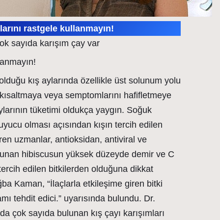
ylarını rastgele kullanmayın!
çok sayıda karışım çay var
llanmayın!
olduğu kış aylarında özellikle üst solunum yolu
i kısaltmaya veya semptomlarını hafifletmeye
ylarının tüketimi oldukça yaygın. Soğuk
ruyucu olması açısından kışın tercih edilen
ren uzmanlar, antioksidan, antiviral ve
 sunan hibiscusun yüksek düzeyde demir ve C
 tercih edilen bitkilerden olduğuna dikkat
ba Kaman, “İlaçlarla etkileşime giren bitki
amı tehdit edici.” uyarısında bulundu. Dr.
da çok sayıda bulunan kış çayı karışımları