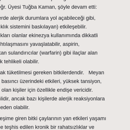
 Öğr. Üyesi Tuğba Kaman, şöyle devam etti:
erde alerjik durumlara yol açabileceği gibi,
lık sistemini baskılayan) etkileşebilir.
kları olanlar ekinezya kullanımında dikkatli
htılaşmasını yavaşlatabilir, aspirin,
an sulandırıcılar (warfarin) gibi ilaçlar alan
 tehlikeli olabilir.
ak tüketilmesi gereken bitkilerdendir. Meyan
asıncı üzerindeki etkileri, yüksek tansiyon,
lan kişiler için özellikle endişe vericidir.
dir, ancak bazı kişilerde alerjik reaksiyonlara
eden olabilir.
leşime giren bitki çaylarının yan etkileri yaşamı
kle teşhis edilen kronik bir rahatsızlıklar ve