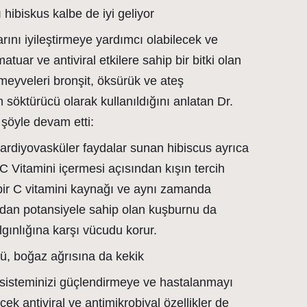
hibiskus kalbe de iyi geliyor
ını iyileştirmeye yardımcı olabilecek ve
atuar ve antiviral etkilere sahip bir bitki olan
 meyveleri bronşit, öksürük ve ateş
 söktürücü olarak kullanıldığını anlatan Dr.
şöyle devam etti:
 kardiyovasküler faydalar sunan hibiscus ayrıca
 Vitamini içermesi açısından kışın tercih
 bir C vitamini kaynağı ve aynı zamanda
sidan potansiyele sahip olan kuşburnu da
gınlığına karşı vücudu korur.
, boğaz ağrısına da kekik
sisteminizi güçlendirmeye ve hastalanmayı
k antiviral ve antimikrobiyal özellikler de