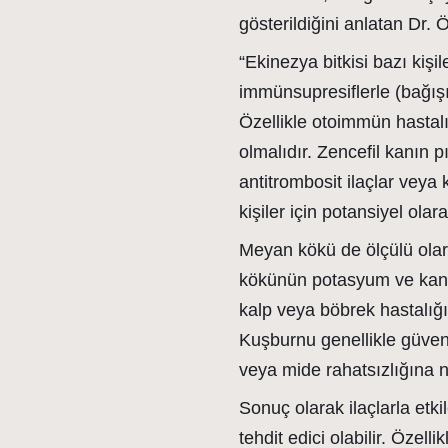
gösterildiğini anlatan Dr.
“Ekinezya bitkisi bazı kişil
immünsupresiflerle (bağışık
Özellikle otoimmün hastalı
olmalıdır. Zencefil kanın pı
antitrombosit ilaçlar veya k
kişiler için potansiyel olarak
Meyan kökü de ölçülü olar
kökünün potasyum ve kan b
kalp veya böbrek hastalığı o
Kuşburnu genellikle güvenli
veya mide rahatsızlığına n
Sonuç olarak ilaçlarla etki
tehdit edici olabilir. Özelli