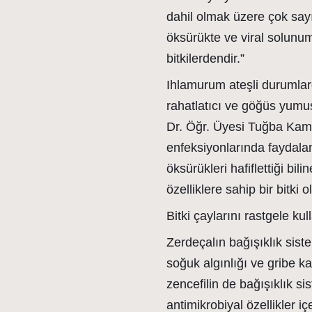
dahil olmak üzere çok sayıd
öksürükte ve viral solunum
bitkilerdendir.”
Ihlamurum ateşli durumlard
rahatlatıcı ve göğüs yumuş
Dr. Öğr. Üyesi Tuğba Kama
enfeksiyonlarında faydalan
öksürükleri hafiflettiği bil
özelliklere sahip bir bitki 
Bitki çaylarını rastgele k
Zerdeçalın bağışıklık sist
soğuk algınlığı ve gribe kar
zencefilin de bağışıklık s
antimikrobiyal özellikler i