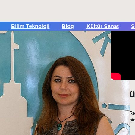
Bilim Teknoloji
Blog
Kültür Sanat
S
Popül
Tüm Rek
içi