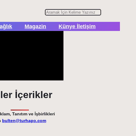
A
r
ağlık
Magazin
Künye İletişim
a
er İçerikler
lam, Tanıtım ve İşbirlikleri
n
bulten@turhapo.com