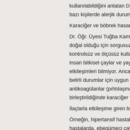
kullanılabildiğini anlatan 
bazı kişilerde alerjik durum
Karaciğer ve böbrek hasar
Dr. Öğr. Üyesi Tuğba Kama
doğal olduğu için sorgusuz 
kontrolsüz ve ölçüsüz kull
insan bitkisel çaylar ve yay
etkileşimleri bilmiyor. Ancak
belirli durumlar için uygun 
antikoagülanlar (pıhtılaşma
birleştirildiğinde karaciğe
İlaçlarla etkileşime giren b
Örneğin, hipertansif hasta
hastalarda, ebegümeci ça