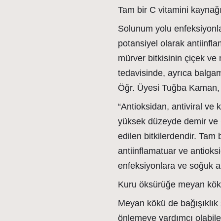
Tam bir C vitamini kaynağı 
Solunum yolu enfeksiyonlar
potansiyel olarak antiinflam
mürver bitkisinin çiçek ve
tedavisinde, ayrıca balgam
Öğr. Üyesi Tuğba Kaman, 
“Antioksidan, antiviral ve
yüksek düzeyde demir ve C
edilen bitkilerdendir. Tam
antiinflamatuar ve antiok
enfeksiyonlara ve soğuk al
Kuru öksürüğe meyan kökü
Meyan kökü de bağışıklık 
önlemeye yardımcı olabilece