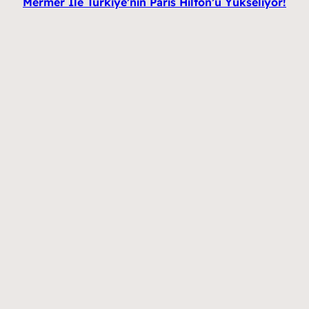
Mermer İle Türkiye’nin Paris Hilton’u Yükseliyor!