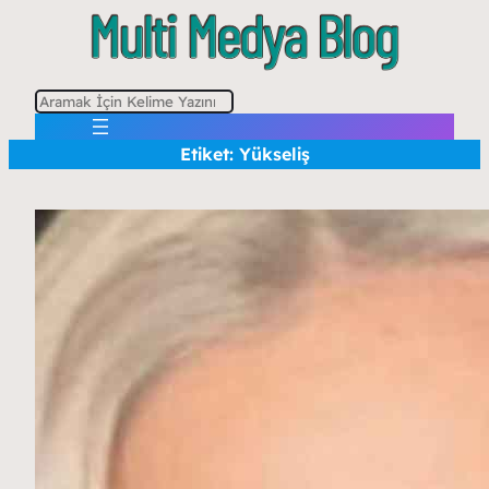
A
r
Etiket:
Yükseliş
a