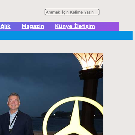
A
r
ğlık
Magazin
Künye İletişim
a