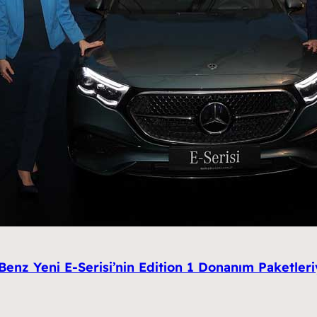
enz Yeni E-Serisi’nin Edition 1 Donanım Paketleriy