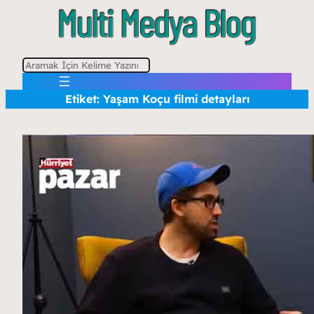
A
r
Etiket:
Yaşam Koçu filmi detayları
a