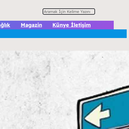
A
r
ğlık
Magazin
Künye İletişim
a