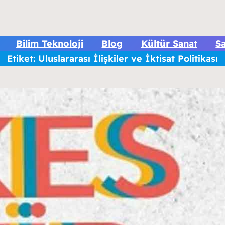
Bilim Teknoloji
Blog
Kültür Sanat
Sa
Etiket:
Uluslararası İlişkiler ve İktisat Politikası