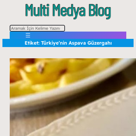
A
r
Etiket:
Türkiye’nin Aspava Güzergahı
a