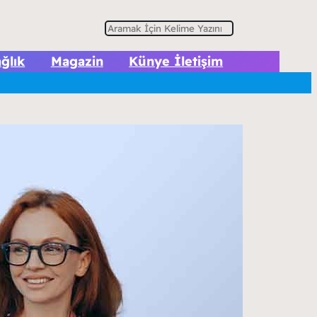
A
r
ğlık
Magazin
Künye İletişim
a