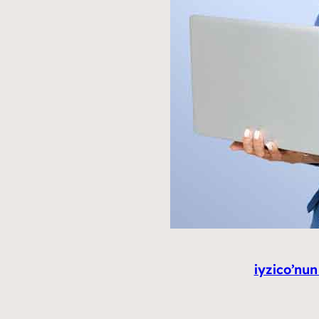
iyzico’nun