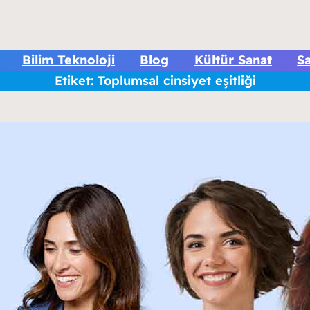
Bilim Teknoloji
Blog
Kültür Sanat
Sa
Etiket:
Toplumsal cinsiyet eşitliği