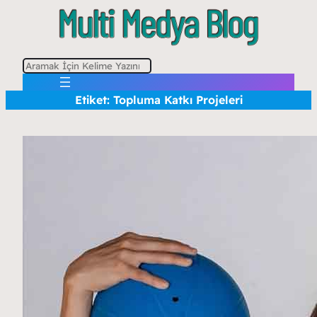
A
r
Etiket:
Topluma Katkı Projeleri
a