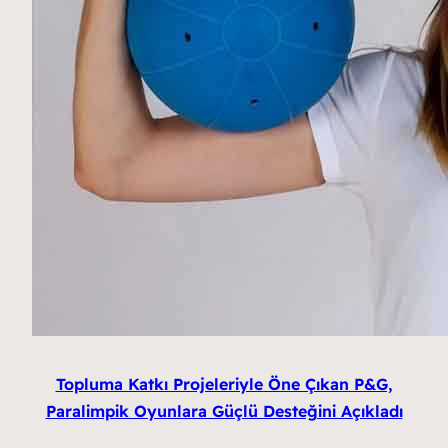
Topluma Katkı Projeleriyle Öne Çıkan P&G,
Paralimpik Oyunlara Güçlü Desteğini Açıkladı