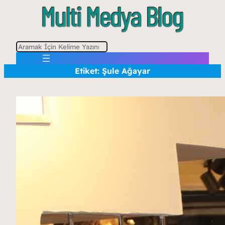
A
r
Etiket:
Şule Ağayar
a