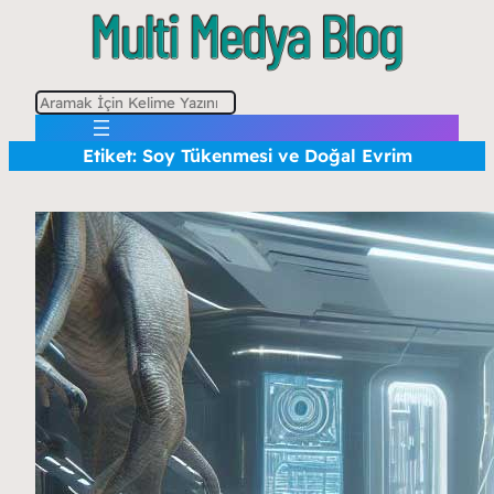
A
r
Etiket:
Soy Tükenmesi ve Doğal Evrim
a