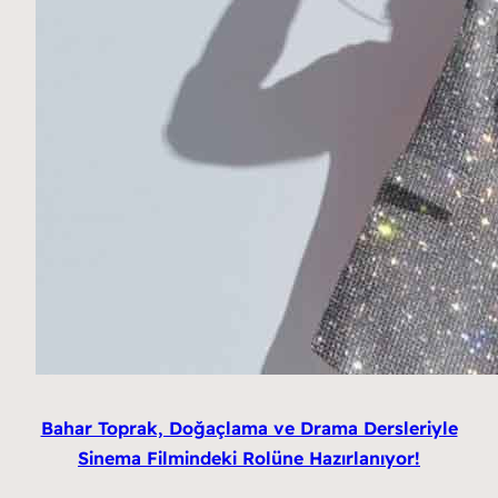
Bahar Toprak, Doğaçlama ve Drama Dersleriyle
Sinema Filmindeki Rolüne Hazırlanıyor!