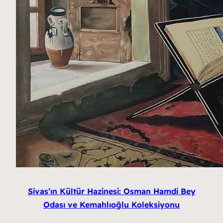
Sivas’ın Kültür Hazinesi: Osman Hamdi Bey
Odası ve Kemahlıoğlu Koleksiyonu