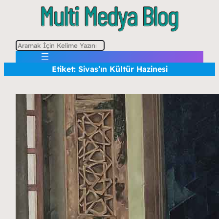
A
r
Etiket:
Sivas’ın Kültür Hazinesi
a