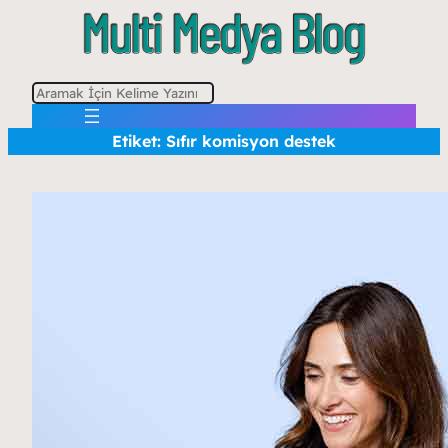
A
r
Etiket:
Sıfır komisyon destek
a