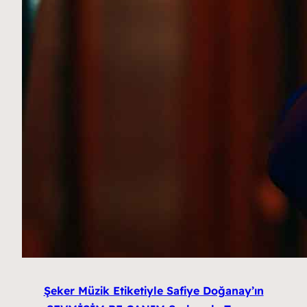
Şeker Müzik Etiketiyle Safiye Doğanay’ın