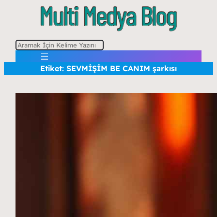
A
r
Etiket:
SEVMİŞİM BE CANIM şarkısı
a