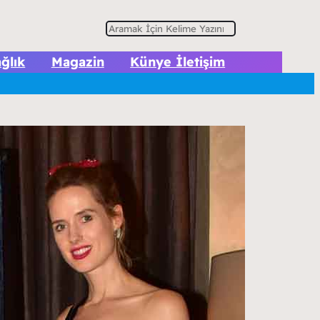
A
r
ğlık
Magazin
Künye İletişim
a