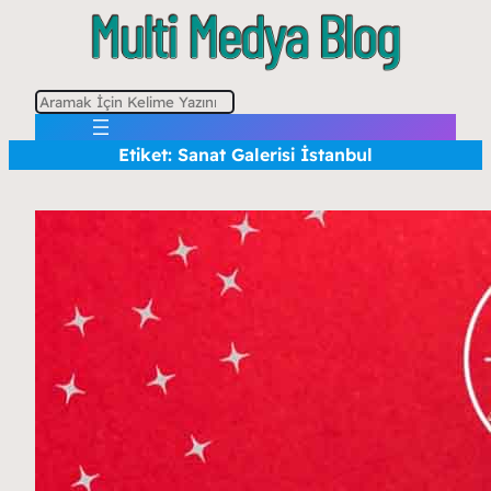
A
r
Etiket:
Sanat Galerisi İstanbul
a