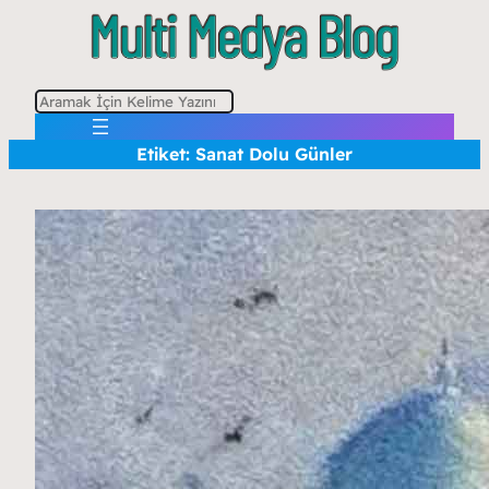
A
r
Etiket:
Sanat Dolu Günler
a