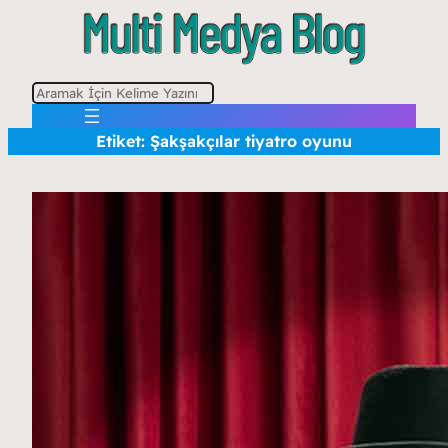
A
r
Etiket:
Şakşakçılar tiyatro oyunu
a