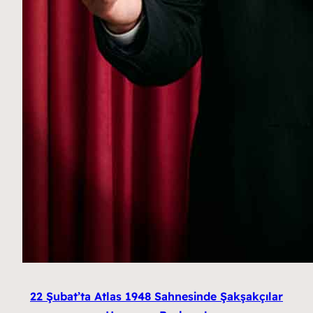
22 Şubat’ta Atlas 1948 Sahnesinde Şakşakçılar