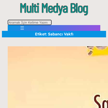
A
r
Etiket:
Sabancı Vakfı
a