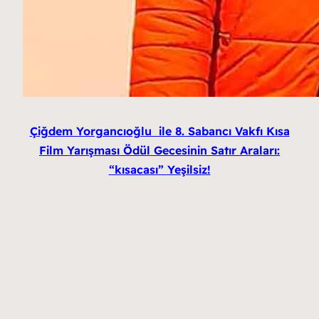
Çiğdem Yorgancıoğlu ile 8. Sabancı Vakfı Kısa
Film Yarışması Ödül Gecesinin Satır Araları:
“kısacası” Yeşilsiz!