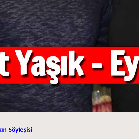
kın Söyleşisi