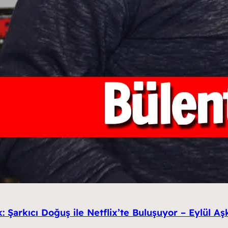
: Şarkıcı Doğuş ile Netflix’te Buluşuyor – Eylül Aş