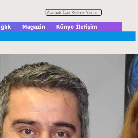
A
r
ğlık
Magazin
Künye İletişim
a