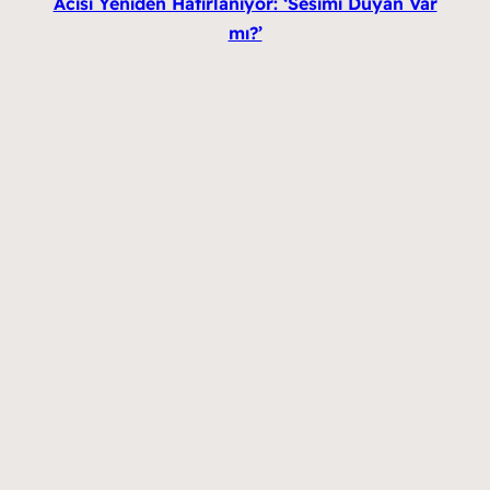
Acısı Yeniden Hatırlanıyor: ‘Sesimi Duyan Var
mı?’