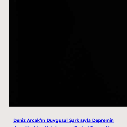
Deniz Arcak’ın Duygusal Şarkısıyla Depremin