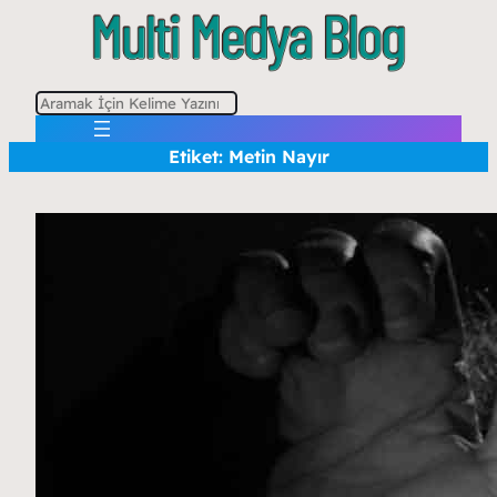
A
r
Etiket:
Metin Nayır
a