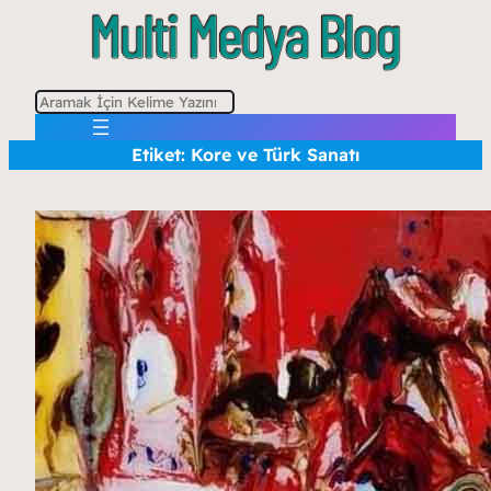
A
r
Etiket:
Kore ve Türk Sanatı
a